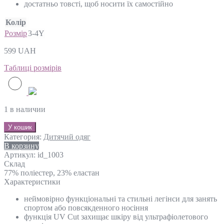
достатньо товсті, щоб носити їх самостійно
Колір
Розмір
3-4Y
599
UAH
Таблиці розмірів
1 в наличии
У кошик
Категория:
Дитячий одяг
В корзину
Артикул:
id_1003
Склад
77% поліестер, 23% еластан
Характеристики
неймовірно функціональні та стильні легінси для занять
спортом або повсякденного носіння
функція UV Cut захищає шкіру від ультрафіолетового