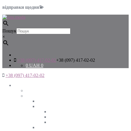
відправки щодня💫
Пошук
×
+38 (097) 417-02-02
+38 (097) 417-02-02
0
UAH
0
+38 (097) 417-02-02
Жінкам
Дивитись все
Верхній одяг
Дивитись все
Куртки
ВЕСНА
ЗИМА
ОСІНЬ
Піджаки та жакети