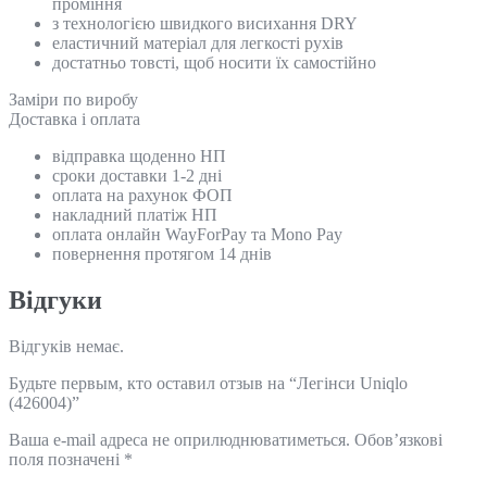
проміння
з технологією швидкого висихання DRY
еластичний матеріал для легкості рухів
достатньо товсті, щоб носити їх самостійно
Замiри по виробу
Доставка і оплата
відправка щоденно НП
сроки доставки 1-2 дні
оплата на рахунок ФОП
накладний платіж НП
оплата онлайн WayForPay та Mono Pay
повернення протягом 14 днів
Відгуки
Відгуків немає.
Будьте первым, кто оставил отзыв на “Легінси Uniqlo
(426004)”
Ваша e-mail адреса не оприлюднюватиметься.
Обов’язкові
поля позначені
*