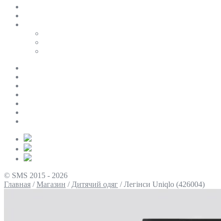
SALE
ПЕРСОНАЛЬНИЙ БАЙЄР
Таблиці розмірів
Uniqlo
COS
Victoria’s Secret
Про нас
Доставка та оплата
Умови повернення
Контакти
Політика конфіденційності
Умови використання
Блог
© SMS 2015 - 2026
Главная
/
Магазин
/
Дитячий одяг
/
Легінси Uniqlo (426004)