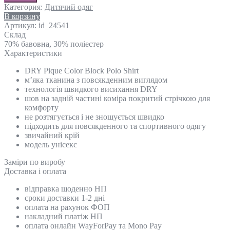
Категория:
Дитячий одяг
В корзину
Артикул:
id_24541
Склад
70% бавовна, 30% поліестер
Характеристики
DRY Pique Color Block Polo Shirt
м’яка тканина з повсякденним виглядом
технологія швидкого висихання DRY
шов на задній частині коміра покритий стрічкою для
комфорту
не розтягується і не зношується швидко
підходить для повсякденного та спортивного одягу
звичайний крій
модель унісекс
Замiри по виробу
Доставка і оплата
відправка щоденно НП
сроки доставки 1-2 дні
оплата на рахунок ФОП
накладний платіж НП
оплата онлайн WayForPay та Mono Pay