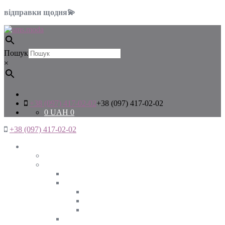
відправки щодня💫
Пошук
×
+38 (097) 417-02-02
+38 (097) 417-02-02
0
UAH
0
+38 (097) 417-02-02
Жінкам
Дивитись все
Верхній одяг
Дивитись все
Куртки
ВЕСНА
ЗИМА
ОСІНЬ
Піджаки та жакети