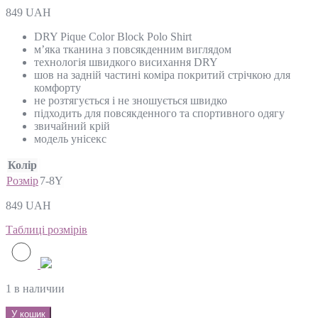
849
UAH
DRY Pique Color Block Polo Shirt
м’яка тканина з повсякденним виглядом
технологія швидкого висихання DRY
шов на задній частині коміра покритий стрічкою для
комфорту
не розтягується і не зношується швидко
підходить для повсякденного та спортивного одягу
звичайний крій
модель унісекс
Колір
Розмір
7-8Y
849
UAH
Таблиці розмірів
1 в наличии
У кошик