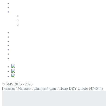
SALE
ПЕРСОНАЛЬНИЙ БАЙЄР
Таблиці розмірів
Uniqlo
COS
Victoria’s Secret
Про нас
Доставка та оплата
Умови повернення
Контакти
Політика конфіденційності
Умови використання
Блог
© SMS 2015 - 2026
Главная
/
Магазин
/
Дитячий одяг
/
Поло DRY Uniqlo (474644)