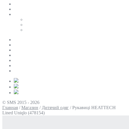
SALE
ПЕРСОНАЛЬНИЙ БАЙЄР
Таблиці розмірів
Uniqlo
COS
Victoria’s Secret
Про нас
Доставка та оплата
Умови повернення
Контакти
Політика конфіденційності
Умови використання
Блог
© SMS 2015 - 2026
Главная
/
Магазин
/
Дитячий одяг
/
Рукавиці HEATTECH
Lined Uniqlo (478154)