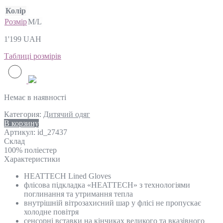
Колір
Розмір
M/L
1'199
UAH
Таблиці розмірів
Немає в наявності
Категория:
Дитячий одяг
В корзину
Артикул:
id_27437
Склад
100% поліестер
Характеристики
HEATTECH Lined Gloves
флісова підкладка «HEATTECH» з технологіями
поглинання та утримання тепла
внутрішній вітрозахисний шар у флісі не пропускає
холодне повітря
сенсорні вставки на кінчиках великого та вказівного