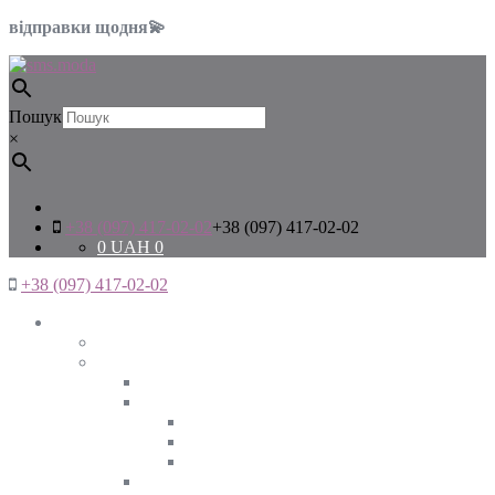
відправки щодня💫
Пошук
×
+38 (097) 417-02-02
+38 (097) 417-02-02
0
UAH
0
+38 (097) 417-02-02
Жінкам
Дивитись все
Верхній одяг
Дивитись все
Куртки
ВЕСНА
ЗИМА
ОСІНЬ
Піджаки та жакети