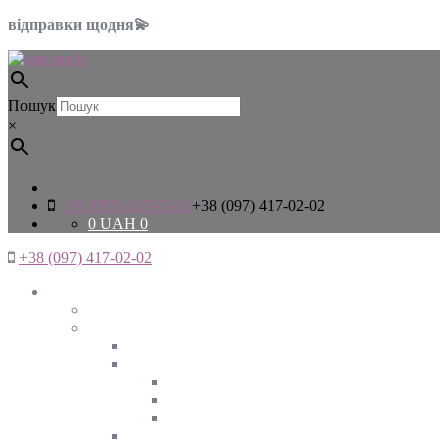
відправки щодня💫
Пошук
×
+38 (097) 417-02-02
+38 (097) 417-02-02
0
UAH
0
+38 (097) 417-02-02
Жінкам
Дивитись все
Верхній одяг
Дивитись все
Куртки
ВЕСНА
ЗИМА
ОСІНЬ
Піджаки та жакети