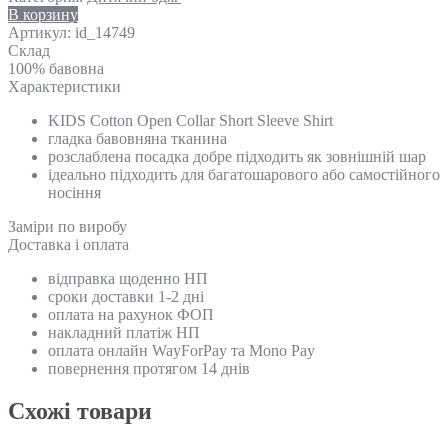
В корзину
Артикул:
id_14749
Склад
100% бавовна
Характеристики
KIDS Cotton Open Collar Short Sleeve Shirt
гладка бавовняна тканина
розслаблена посадка добре підходить як зовнішній шар
ідеально підходить для багатошарового або самостійного
носіння
Замiри по виробу
Доставка і оплата
відправка щоденно НП
сроки доставки 1-2 дні
оплата на рахунок ФОП
накладний платіж НП
оплата онлайн WayForPay та Mono Pay
повернення протягом 14 днів
Схожi товари