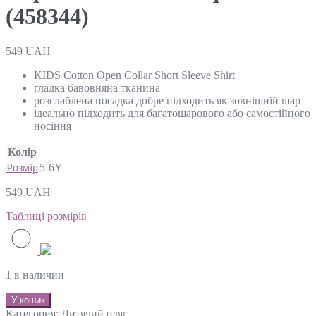
(458344)
549
UAH
KIDS Cotton Open Collar Short Sleeve Shirt
гладка бавовняна тканина
розслаблена посадка добре підходить як зовнішній шар
ідеально підходить для багатошарового або самостійного
носіння
Колір
Розмір
5-6Y
549
UAH
Таблиці розмірів
1 в наличии
У кошик
Категория:
Дитячий одяг