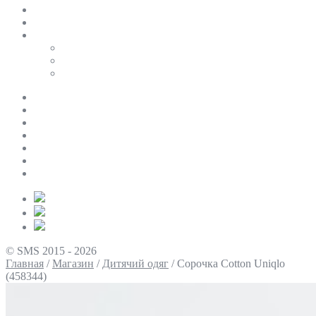
SALE
ПЕРСОНАЛЬНИЙ БАЙЄР
Таблиці розмірів
Uniqlo
COS
Victoria’s Secret
Про нас
Доставка та оплата
Умови повернення
Контакти
Політика конфіденційності
Умови використання
Блог
© SMS 2015 - 2026
Главная
/
Магазин
/
Дитячий одяг
/
Сорочка Cotton Uniqlo
(458344)