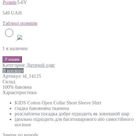
Розмір
5-6Y
549
UAH
Таблиці розмірів
1 в наличии
У кошик
Категория:
Дитячий одяг
В корзину
Артикул:
id_14125
Склад
100% бавовна
Характеристики
KIDS Cotton Open Collar Short Sleeve Shirt
гладка бавовняна тканина
розслаблена посадка добре підходить як зовнішній шар
ідеально підходить для багатошарового або самостійного
носіння
Замiри по виробу