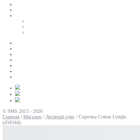
SALE
ПЕРСОНАЛЬНИЙ БАЙЄР
Таблиці розмірів
Uniqlo
COS
Victoria’s Secret
Про нас
Доставка та оплата
Умови повернення
Контакти
Політика конфіденційності
Умови використання
Блог
© SMS 2015 - 2026
Главная
/
Магазин
/
Дитячий одяг
/
Сорочка Cotton Uniqlo
(458344)