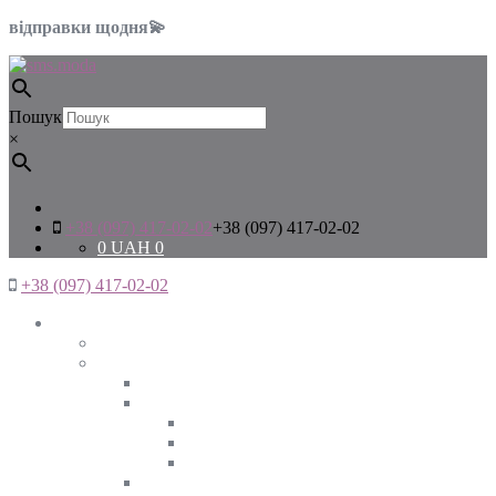
відправки щодня💫
Пошук
×
+38 (097) 417-02-02
+38 (097) 417-02-02
0
UAH
0
+38 (097) 417-02-02
Жінкам
Дивитись все
Верхній одяг
Дивитись все
Куртки
ВЕСНА
ЗИМА
ОСІНЬ
Піджаки та жакети