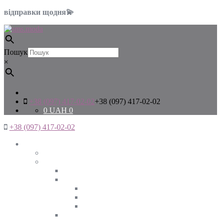
відправки щодня💫
Пошук
×
+38 (097) 417-02-02
+38 (097) 417-02-02
0
UAH
0
+38 (097) 417-02-02
Жінкам
Дивитись все
Верхній одяг
Дивитись все
Куртки
ВЕСНА
ЗИМА
ОСІНЬ
Піджаки та жакети