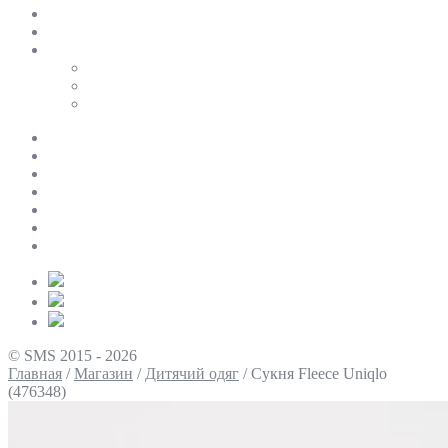
SALE
ПЕРСОНАЛЬНИЙ БАЙЄР
Таблиці розмірів
Uniqlo
COS
Victoria’s Secret
Про нас
Доставка та оплата
Умови повернення
Контакти
Політика конфіденційності
Умови використання
Блог
© SMS 2015 - 2026
Главная
/
Магазин
/
Дитячий одяг
/
Сукня Fleece Uniqlo
(476348)