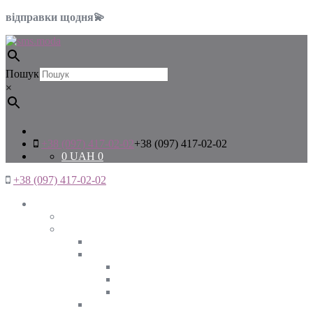
відправки щодня💫
Пошук
×
+38 (097) 417-02-02
+38 (097) 417-02-02
0
UAH
0
+38 (097) 417-02-02
Жінкам
Дивитись все
Верхній одяг
Дивитись все
Куртки
ВЕСНА
ЗИМА
ОСІНЬ
Піджаки та жакети