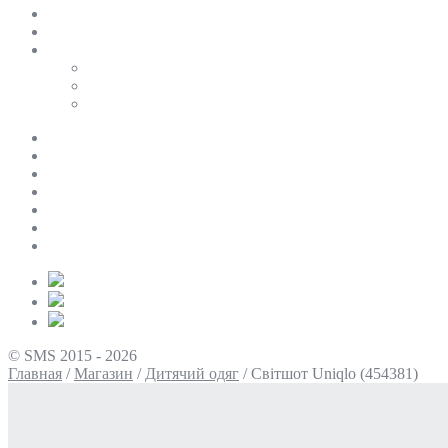
SALE
ПЕРСОНАЛЬНИЙ БАЙЄР
Таблиці розмірів
Uniqlo
COS
Victoria’s Secret
Про нас
Доставка та оплата
Умови повернення
Контакти
Політика конфіденційності
Умови використання
Блог
© SMS 2015 - 2026
Главная
/
Магазин
/
Дитячий одяг
/
Світшот Uniqlo (454381)