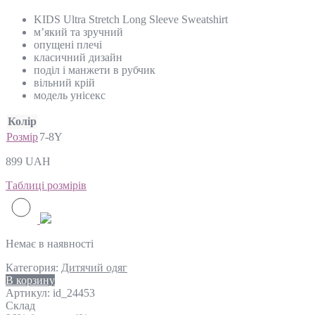
KIDS Ultra Stretch Long Sleeve Sweatshirt
м’який та зручний
опущені плечі
класичний дизайн
поділ і манжети в рубчик
вільний крій
модель унісекс
Колір
Розмір
7-8Y
899
UAH
Таблиці розмірів
Немає в наявності
Категория:
Дитячий одяг
В корзину
Артикул:
id_24453
Склад