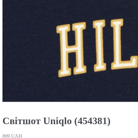
Світшот Uniqlo (454381)
899
UAH