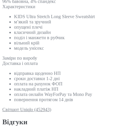
96% бавовна, 4% спандекс
Характеристики
KIDS Ultra Stretch Long Sleeve Sweatshirt
м’який та зручний
опущені плечі
класичний дизайн
поділ і манжети в рубчик
вільний крій
модель унісекс
Замiри по виробу
Доставка і оплата
відправка щоденно НП
сроки доставки 1-2 дні
оплата на рахунок ФОП
накладний платіж НП
оплата онлайн WayForPay та Mono Pay
повернення протягом 14 днів
Світшот Uniqlo (452943)
Відгуки