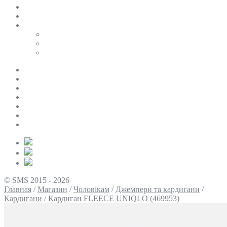
SALE
ПЕРСОНАЛЬНИЙ БАЙЄР
Таблиці розмірів
Uniqlo
COS
Victoria’s Secret
Про нас
Доставка та оплата
Умови повернення
Контакти
Політика конфіденційності
Умови використання
Блог
© SMS 2015 - 2026
Главная
/
Магазин
/
Чоловікам
/
Джемпери та кардигани
/
Кардигани
/
Кардиган FLEECE UNIQLO (469953)