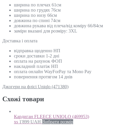
ширина по плечах 61см
ширина по грудях 76см
ширина по низу 66см
довжина по спині 74см
довжина рукава від плеча/від коміру 66/84см
заміри вказані для розміру: 3XL
Доставка і оплата
відправка щоденно НП
сроки доставки 1-2 дні
оплата на рахунок ФОП
накладний платіж НП
оплата онлайн WayForPay та Mono Pay
повернення протягом 14 днів
Джогери на флісі Uniqlo (471380)
Схожi товари
Кардиган FLEECE UNIQLO (469953)
xs
1'899
UAH
Вибрати розмір