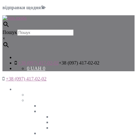
відправки щодня💫
Пошук
×
+38 (097) 417-02-02
+38 (097) 417-02-02
0
UAH
0
+38 (097) 417-02-02
Жінкам
Дивитись все
Верхній одяг
Дивитись все
Куртки
ВЕСНА
ЗИМА
ОСІНЬ
Піджаки та жакети