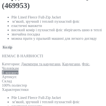
(469953)
Pile Lined Fleece Full-Zip Jacket
м’який, зручний і теплий пухнастий фліс
еластичні манжети
високий комір і пухнастий фліс зберігають шию в теплі
звичайна посадка
можна прати у пральній машині для легкого догляду
Колір
НЕМАЄ В НАЯВНОСТІ
Категории:
Джемпери та кардигани
,
Кардигани
,
Фліс
,
Чоловікам
В корзину
Артикул:
Склад
100% поліестер
Характеристики
Pile Lined Fleece Full-Zip Jacket
м’який, зручний і теплий пухнастий фліс