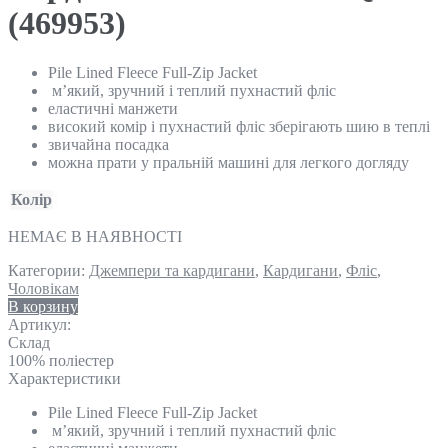
(469953)
Pile Lined Fleece Full-Zip Jacket
м’який, зручний і теплий пухнастий фліс
еластичні манжети
високий комір і пухнастий фліс зберігають шию в теплі
звичайна посадка
можна прати у пральній машині для легкого догляду
Колір
НЕМАЄ В НАЯВНОСТІ
Категории:
Джемпери та кардигани
,
Кардигани
,
Фліс
,
Чоловікам
В корзину
Артикул:
Склад
100% поліестер
Характеристики
Pile Lined Fleece Full-Zip Jacket
м’який, зручний і теплий пухнастий фліс