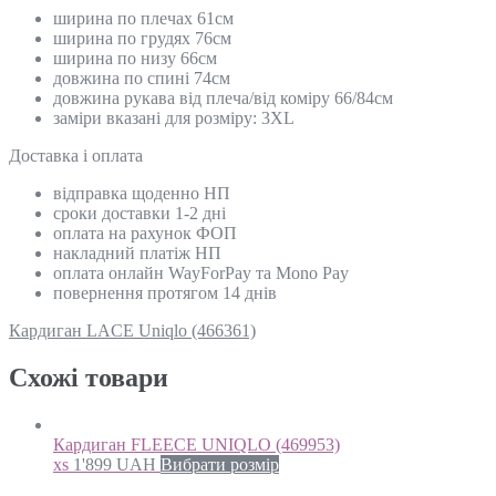
ширина по плечах 61см
ширина по грудях 76см
ширина по низу 66см
довжина по спині 74см
довжина рукава від плеча/від коміру 66/84см
заміри вказані для розміру: 3XL
Доставка і оплата
відправка щоденно НП
сроки доставки 1-2 дні
оплата на рахунок ФОП
накладний платіж НП
оплата онлайн WayForPay та Mono Pay
повернення протягом 14 днів
Кардиган LACE Uniqlo (466361)
Схожi товари
Кардиган FLEECE UNIQLO (469953)
xs
1'899
UAH
Вибрати розмір