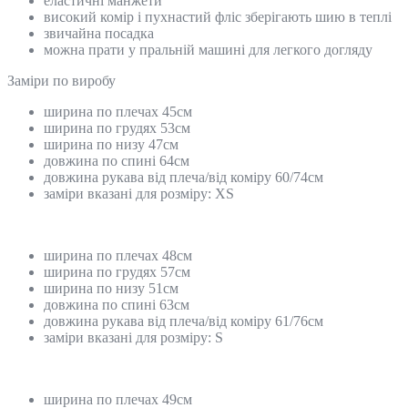
еластичні манжети
високий комір і пухнастий фліс зберігають шию в теплі
звичайна посадка
можна прати у пральній машині для легкого догляду
Замiри по виробу
ширина по плечах 45см
ширина по грудях 53см
ширина по низу 47см
довжина по спині 64см
довжина рукава від плеча/від коміру 60/74см
заміри вказані для розміру: XS
ширина по плечах 48см
ширина по грудях 57см
ширина по низу 51см
довжина по спині 63см
довжина рукава від плеча/від коміру 61/76см
заміри вказані для розміру: S
ширина по плечах 49см