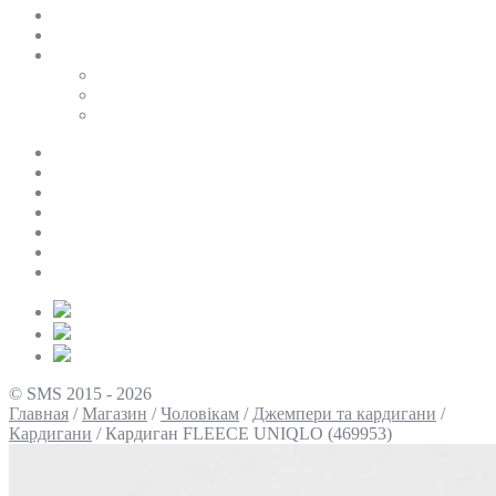
SALE
ПЕРСОНАЛЬНИЙ БАЙЄР
Таблиці розмірів
Uniqlo
COS
Victoria’s Secret
Про нас
Доставка та оплата
Умови повернення
Контакти
Політика конфіденційності
Умови використання
Блог
© SMS 2015 - 2026
Главная
/
Магазин
/
Чоловікам
/
Джемпери та кардигани
/
Кардигани
/
Кардиган FLEECE UNIQLO (469953)