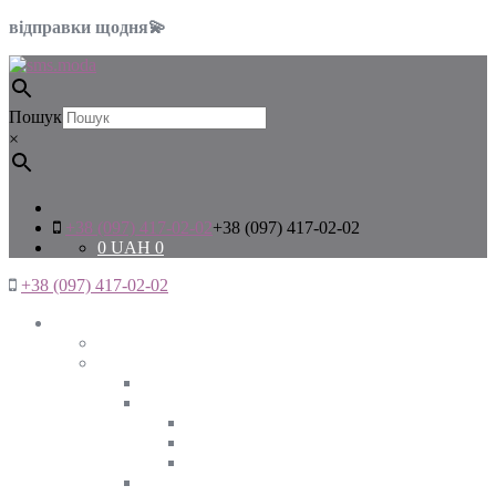
відправки щодня💫
Пошук
×
+38 (097) 417-02-02
+38 (097) 417-02-02
0
UAH
0
+38 (097) 417-02-02
Жінкам
Дивитись все
Верхній одяг
Дивитись все
Куртки
ВЕСНА
ЗИМА
ОСІНЬ
Піджаки та жакети