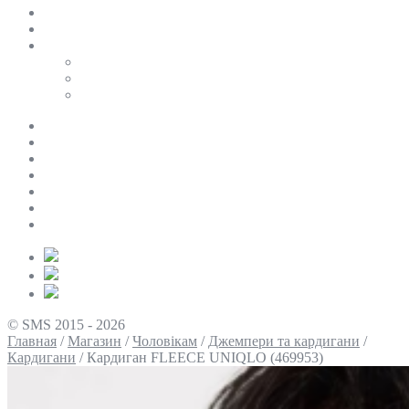
SALE
ПЕРСОНАЛЬНИЙ БАЙЄР
Таблиці розмірів
Uniqlo
COS
Victoria’s Secret
Про нас
Доставка та оплата
Умови повернення
Контакти
Політика конфіденційності
Умови використання
Блог
© SMS 2015 - 2026
Главная
/
Магазин
/
Чоловікам
/
Джемпери та кардигани
/
Кардигани
/
Кардиган FLEECE UNIQLO (469953)