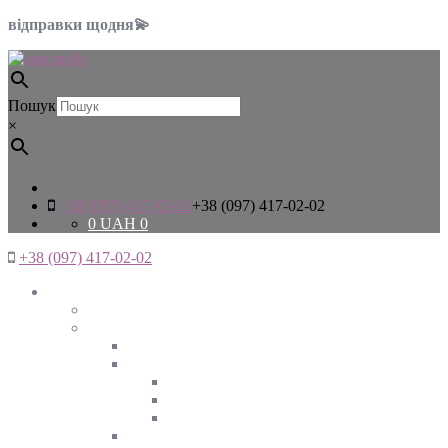
відправки щодня💫
Пошук
×
+38 (097) 417-02-02
+38 (097) 417-02-02
0
UAH
0
+38 (097) 417-02-02
Жінкам
Дивитись все
Верхній одяг
Дивитись все
Куртки
ВЕСНА
ЗИМА
ОСІНЬ
Піджаки та жакети