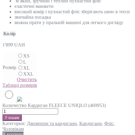
м’який, зручний і теплий пухнастий фліс
еластичні манжети
високий комір і пухнастий фліс зберігають шию в теплі
звичайна посадка
можна прати у пральній машині для легкого догляду
Колір
1'899
UAH
XS
L
Розмір
XL
XXL
Очистить
Таблиці розмірів
Количество Кардиган FLEECE UNIQLO (469953)
У кошик
Категории:
Джемпери та кардигани
,
Кардигани
,
Фліс
,
Чоловікам
В корзину