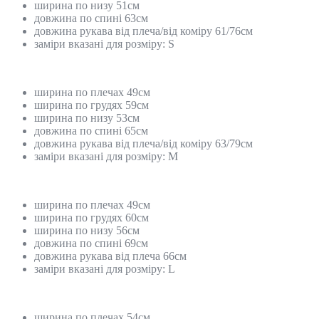
ширина по низу 51см
довжина по спині 63см
довжина рукава від плеча/від коміру 61/76см
заміри вказані для розміру: S
ширина по плечах 49см
ширина по грудях 59см
ширина по низу 53см
довжина по спині 65см
довжина рукава від плеча/від коміру 63/79см
заміри вказані для розміру: М
ширина по плечах 49см
ширина по грудях 60см
ширина по низу 56см
довжина по спині 69см
довжина рукава від плеча 66см
заміри вказані для розміру: L
ширина по плечах 54см