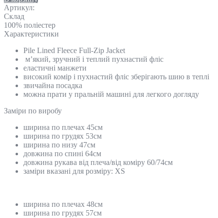
Артикул:
Склад
100% поліестер
Характеристики
Pile Lined Fleece Full-Zip Jacket
м’який, зручний і теплий пухнастий фліс
еластичні манжети
високий комір і пухнастий фліс зберігають шию в теплі
звичайна посадка
можна прати у пральній машині для легкого догляду
Замiри по виробу
ширина по плечах 45см
ширина по грудях 53см
ширина по низу 47см
довжина по спині 64см
довжина рукава від плеча/від коміру 60/74см
заміри вказані для розміру: XS
ширина по плечах 48см
ширина по грудях 57см