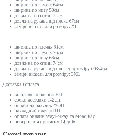
ширина по грудях 64см
ширина по низу 58см
довжина по спині 72см
довжина рукава від плеча 67см
заміри вказані для розміру: XL
ширина по плечах 61см
ширина по грудях 76см
ширина по низу 66см
довжина по спині 74см
довжина рукава від плеча/від коміру 66/84см
заміри вказані для розміру: 3XL
Доставка і оплата
відправка щоденно НП
сроки доставки 1-2 дні
оплата на рахунок ФОП
накладний платіж НП
оплата онлайн WayForPay та Mono Pay
повернення протягом 14 днів
Схожi товари