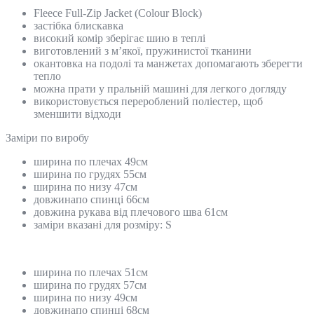
Fleece Full-Zip Jacket (Colour Block)
застібка блискавка
високий комір зберігає шию в теплі
виготовлений з м’якої, пружинистої тканини
окантовка на подолі та манжетах допомагають зберегти
тепло
можна прати у пральній машині для легкого догляду
використовується перероблений поліестер, щоб
зменшити відходи
Замiри по виробу
ширина по плечах 49см
ширина по грудях 55см
ширина по низу 47см
довжинапо спинці 66см
довжина рукава від плечового шва 61см
заміри вказані для розміру: S
ширина по плечах 51см
ширина по грудях 57см
ширина по низу 49см
довжинапо спинці 68см