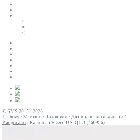
SALE
ПЕРСОНАЛЬНИЙ БАЙЄР
Таблиці розмірів
Uniqlo
COS
Victoria’s Secret
Про нас
Доставка та оплата
Умови повернення
Контакти
Політика конфіденційності
Умови використання
Блог
© SMS 2015 - 2026
Главная
/
Магазин
/
Чоловікам
/
Джемпери та кардигани
/
Кардигани
/
Кардиган Fleece UNIQLO (469956)