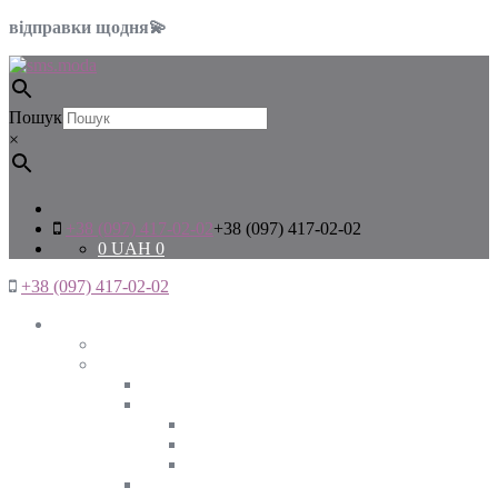
відправки щодня💫
Пошук
×
+38 (097) 417-02-02
+38 (097) 417-02-02
0
UAH
0
+38 (097) 417-02-02
Жінкам
Дивитись все
Верхній одяг
Дивитись все
Куртки
ВЕСНА
ЗИМА
ОСІНЬ
Піджаки та жакети