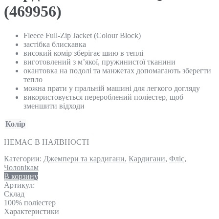
(469956)
Fleece Full-Zip Jacket (Colour Block)
застібка блискавка
високий комір зберігає шию в теплі
виготовлений з м’якої, пружинистої тканини
окантовка на подолі та манжетах допомагають зберегти
тепло
можна прати у пральній машині для легкого догляду
використовується перероблений поліестер, щоб
зменшити відходи
Колір
НЕМАЄ В НАЯВНОСТІ
Категории:
Джемпери та кардигани
,
Кардигани
,
Фліс
,
Чоловікам
В корзину
Артикул:
Склад
100% поліестер
Характеристики