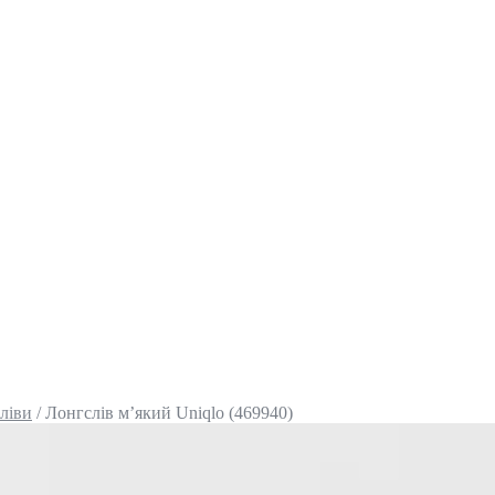
ліви
/
Лонгслів м’який Uniqlo (469940)