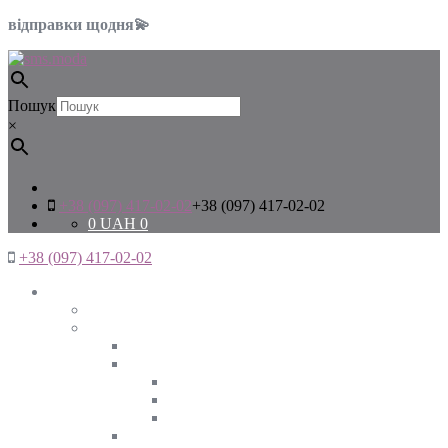
відправки щодня💫
Пошук
×
+38 (097) 417-02-02
+38 (097) 417-02-02
0
UAH
0
+38 (097) 417-02-02
Жінкам
Дивитись все
Верхній одяг
Дивитись все
Куртки
ВЕСНА
ЗИМА
ОСІНЬ
Піджаки та жакети