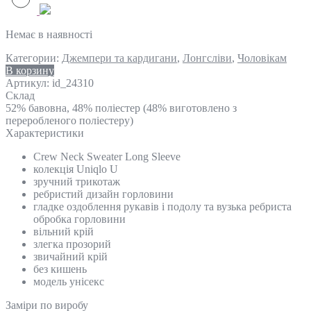
Немає в наявності
Категории:
Джемпери та кардигани
,
Лонгсліви
,
Чоловікам
В корзину
Артикул:
id_24310
Склад
52% бавовна, 48% поліестер (48% виготовлено з
переробленого поліестеру)
Характеристики
Crew Neck Sweater Long Sleeve
колекція Uniqlo U
зручний трикотаж
ребристий дизайн горловини
гладке оздоблення рукавів і подолу та вузька ребриста
обробка горловини
вільний крій
злегка прозорий
звичайний крій
без кишень
модель унісекс
Замiри по виробу