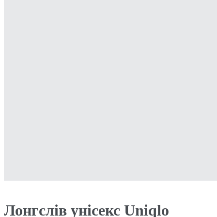
Лонгслів унісекс Uniqlo