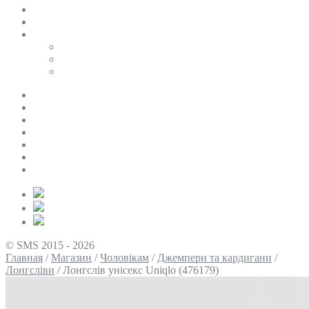
SALE
ПЕРСОНАЛЬНИЙ БАЙЄР
Таблиці розмірів
Uniqlo
COS
Victoria’s Secret
Про нас
Доставка та оплата
Умови повернення
Контакти
Політика конфіденційності
Умови використання
Блог
© SMS 2015 - 2026
Главная
/
Магазин
/
Чоловікам
/
Джемпери та кардигани
/
Лонгсліви
/
Лонгслів унісекс Uniqlo (476179)