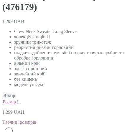
(476179)
1'299
UAH
Crew Neck Sweater Long Sleeve
колекція Uniqlo U
зручний трикотаж
ребристий дизайн горловини
гладке оздоблення рукавів і подолу та вузька ребриста
обробка горловини
вільний крій
злегка прозорий
звичайний крій
без кишень
модель унісекс
Колір
Розмір
L
1'299
UAH
Таблиці розмірів