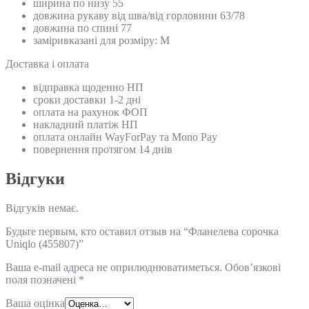
ширина по низу 55
довжина рукаву від шва/від горловини 63/78
довжина по спині 77
заміривказані для розміру: М
Доставка і оплата
відправка щоденно НП
сроки доставки 1-2 дні
оплата на рахунок ФОП
накладний платіж НП
оплата онлайн WayForPay та Mono Pay
повернення протягом 14 днів
Відгуки
Відгуків немає.
Будьте первым, кто оставил отзыв на “Фланелева сорочка
Uniqlo (455807)”
Ваша e-mail адреса не оприлюднюватиметься.
Обов’язкові
поля позначені
*
Ваша оцінка