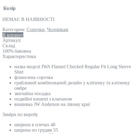
Колір
НЕМАЄ В НАЯВНОСТІ
Категории:
Сорочки
,
Чоловікам
В корзину
Артикул:
Склад
100% бавовна
Характеристики
назва моделі JWA Flannel Checked Regular Fit Long Sleeve
Shirt
фланелева сорочка
грайливий комбінований дизайн у клітинку та клітинку
омбре
звичайна посадка
подвійні кишені з клапаном
вишивка JW Anderson на лівому краї
Замiри по виробу
ширина в плечах 48
ширина по грудям 55