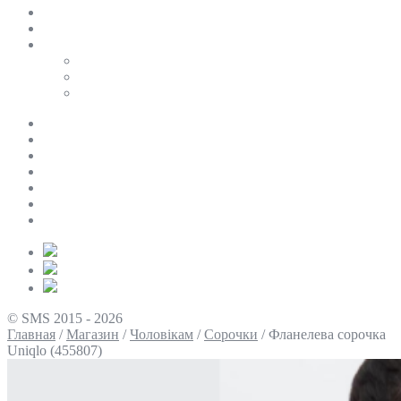
SALE
ПЕРСОНАЛЬНИЙ БАЙЄР
Таблиці розмірів
Uniqlo
COS
Victoria’s Secret
Про нас
Доставка та оплата
Умови повернення
Контакти
Політика конфіденційності
Умови використання
Блог
© SMS 2015 - 2026
Главная
/
Магазин
/
Чоловікам
/
Сорочки
/
Фланелева сорочка
Uniqlo (455807)