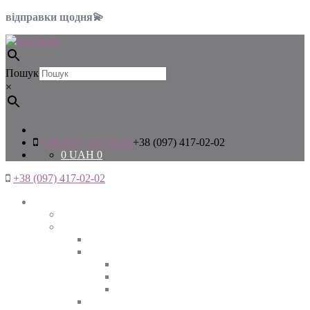
відправки щодня💫
Пошук
×
+38 (097) 417-02-02
+38 (097) 417-02-02
0
UAH
0
+38 (097) 417-02-02
Жінкам
Дивитись все
Верхній одяг
Дивитись все
Куртки
ВЕСНА
ЗИМА
ОСІНЬ
Піджаки та жакети