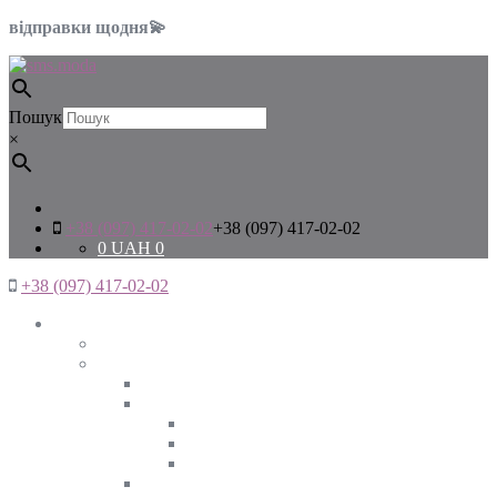
відправки щодня💫
Пошук
×
+38 (097) 417-02-02
+38 (097) 417-02-02
0
UAH
0
+38 (097) 417-02-02
Жінкам
Дивитись все
Верхній одяг
Дивитись все
Куртки
ВЕСНА
ЗИМА
ОСІНЬ
Піджаки та жакети