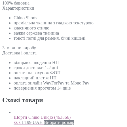
100% бавовна
Характеристики
Chino Shorts
преміальна тканина з гладкою текстурою
класичного стилю
важка саржева тканина
товсті петлі для ременя, бічні кишені
Замiри по виробу
Доставка і оплата
відправка щоденно НП
сроки доставки 1-2 дні
оплата на рахунок ФОП
накладний платіж НП
оплата онлайн WayForPay та Mono Pay
повернення протягом 14 днів
Схожi товари
Шорти Chino Uniqlo (463866)
xs s
1'199
UAH
Вибрати розмір