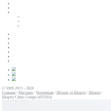
SALE
ПЕРСОНАЛЬНИЙ БАЙЄР
Таблиці розмірів
Uniqlo
COS
Victoria’s Secret
Про нас
Доставка та оплата
Умови повернення
Контакти
Політика конфіденційності
Умови використання
Блог
© SMS 2015 - 2026
Главная
/
Магазин
/
Чоловікам
/
Штани та Шорти
/
Шорти
/
Шорти Chino Uniqlo (455503)