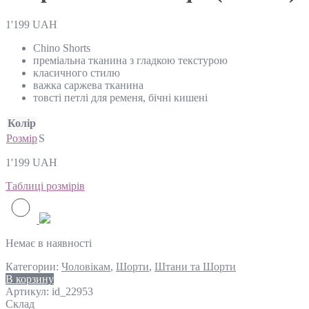
1'199
UAH
Chino Shorts
преміальна тканина з гладкою текстурою
класичного стилю
важка саржева тканина
товсті петлі для ременя, бічні кишені
Колір
Розмір
S
1'199
UAH
Таблиці розмірів
Немає в наявності
Категории:
Чоловікам
,
Шорти
,
Штани та Шорти
В корзину
Артикул:
id_22953
Склад