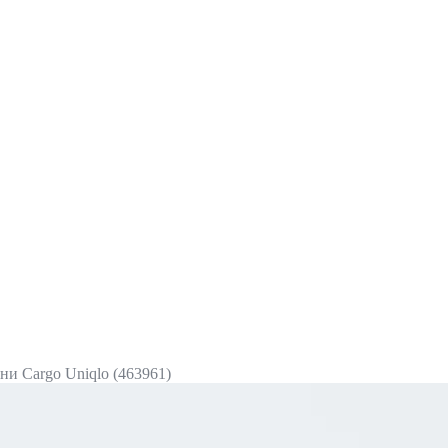
и Cargo Uniqlo (463961)