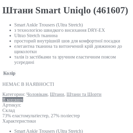
Штани Smart Uniqlo (461607)
Smart Ankle Trousers (Ultra Stretch)
з технологією швидкого висихання DRY-EX
Ultraз Stretch тканина
просторий внутрішній шов для комфортної посадки
елегантна тканина та витончений крій довжиною до
щиколотки
талія із застібками та зручним еластичним поясом
усередині
Колір
НЕМАЄ В НАЯВНОСТІ
Категории:
Чоловікам
,
Штани
,
Штани та Шорти
В корзину
Артикул:
Склад
73% еластомультіестер, 27% поліестер
Характеристики
Smart Ankle Trousers (Ultra Stretch)