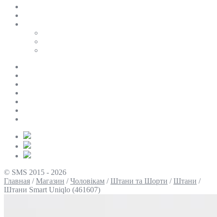
SALE
ПЕРСОНАЛЬНИЙ БАЙЄР
Таблиці розмірів
Uniqlo
COS
Victoria’s Secret
Про нас
Доставка та оплата
Умови повернення
Контакти
Політика конфіденційності
Умови використання
Блог
© SMS 2015 - 2026
Главная
/
Магазин
/
Чоловікам
/
Штани та Шорти
/
Штани
/
Штани Smart Uniqlo (461607)