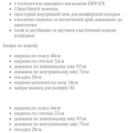
з технологією швидкого висихання DRY-EX
Ultraз Stretch тканина
просторий внутрішній шов для комфортної посадки
елегантна тканина та витончений крій довжиною до
щиколотки
талія із застібками та зручним еластичним поясом
усередині
Замiри по виробу
ширина по поясу 40см
ширина по стегнах 53см
довжина по зовнішньому шву 97см
довжина по внутрішньому шву 72см
посадка 29см
ширина штанини по низу 18см
заміри вказані для розміру: М
ширина по поясу 44см
ширина по стегнах 57см
довжина по зовнішньому шву 97см
довжина по внутрішньому шву 73см
посадка 28см