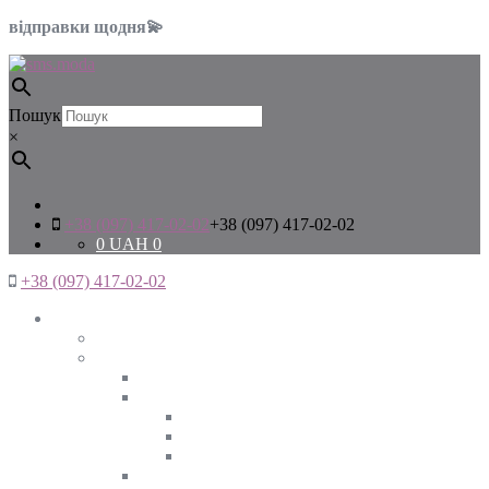
відправки щодня💫
Пошук
×
+38 (097) 417-02-02
+38 (097) 417-02-02
0
UAH
0
+38 (097) 417-02-02
Жінкам
Дивитись все
Верхній одяг
Дивитись все
Куртки
ВЕСНА
ЗИМА
ОСІНЬ
Піджаки та жакети