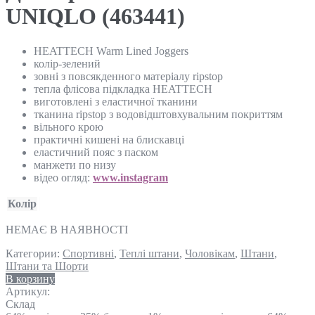
UNIQLO (463441)
HEATTECH Warm Lined Joggers
колір-зелений
зовні з повсякденного матеріалу ripstop
тепла флісова підкладка HEATTECH
виготовлені з еластичної тканини
тканина ripstop з водовідштовхувальним покриттям
вільного крою
практичні кишені на блискавці
еластичний пояс з паском
манжети по низу
відео огляд:
www.instagram
Колір
НЕМАЄ В НАЯВНОСТІ
Категории:
Спортивні
,
Теплі штани
,
Чоловікам
,
Штани
,
Штани та Шорти
В корзину
Артикул:
Склад