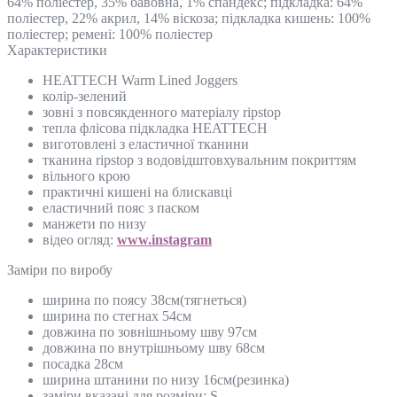
64% поліестер, 35% бавовна, 1% спандекс; підкладка: 64%
поліестер, 22% акрил, 14% віскоза; підкладка кишень: 100%
поліестер; ремені: 100% поліестер
Характеристики
HEATTECH Warm Lined Joggers
колір-зелений
зовні з повсякденного матеріалу ripstop
тепла флісова підкладка HEATTECH
виготовлені з еластичної тканини
тканина ripstop з водовідштовхувальним покриттям
вільного крою
практичні кишені на блискавці
еластичний пояс з паском
манжети по низу
відео огляд:
www.instagram
Замiри по виробу
ширина по поясу 38см(тягнеться)
ширина по стегнах 54см
довжина по зовнішньому шву 97см
довжина по внутрішньому шву 68см
посадка 28см
ширина штанини по низу 16см(резинка)
заміри вказані для розміри: S