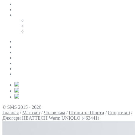
SALE
ПЕРСОНАЛЬНИЙ БАЙЄР
Таблиці розмірів
Uniqlo
COS
Victoria’s Secret
Про нас
Доставка та оплата
Умови повернення
Контакти
Політика конфіденційності
Умови використання
Блог
© SMS 2015 - 2026
Главная
/
Магазин
/
Чоловікам
/
Штани та Шорти
/
Спортивні
/
Джогери HEATTECH Warm UNIQLO (463441)