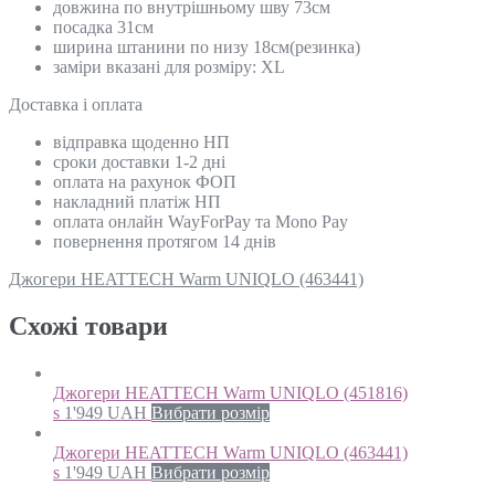
довжина по внутрішньому шву 73см
посадка 31см
ширина штанини по низу 18см(резинка)
заміри вказані для розміру: XL
Доставка і оплата
відправка щоденно НП
сроки доставки 1-2 дні
оплата на рахунок ФОП
накладний платіж НП
оплата онлайн WayForPay та Mono Pay
повернення протягом 14 днів
Джогери HEATTECH Warm UNIQLO (463441)
Схожi товари
Джогери HEATTECH Warm UNIQLO (451816)
s
1'949
UAH
Вибрати розмір
Джогери HEATTECH Warm UNIQLO (463441)
s
1'949
UAH
Вибрати розмір