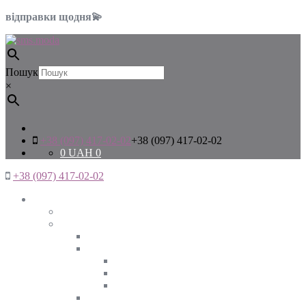
відправки щодня💫
Пошук
×
+38 (097) 417-02-02
+38 (097) 417-02-02
0
UAH
0
+38 (097) 417-02-02
Жінкам
Дивитись все
Верхній одяг
Дивитись все
Куртки
ВЕСНА
ЗИМА
ОСІНЬ
Піджаки та жакети