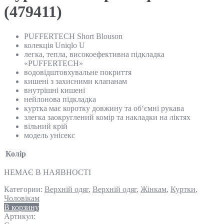
(479411)
PUFFERTECH Short Blouson
колекція Uniqlo U
легка, тепла, високоефективна підкладка
«PUFFERTECH»
водовідштовхувальне покриття
кишені з захисними клапанам
внутрішні кишені
нейлонова підкладка
куртка має коротку довжину та об‘ємні рукава
злегка заокруглений комір та накладки на ліктях
вільний крій
модель унісекс
Колір
НЕМАЄ В НАЯВНОСТІ
Категории:
Верхній одяг
,
Верхній одяг
,
Жінкам
,
Куртки
,
Чоловікам
В корзину
Артикул: