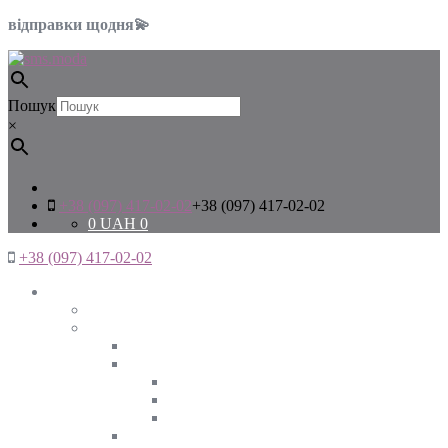
відправки щодня💫
Пошук
×
+38 (097) 417-02-02
+38 (097) 417-02-02
0
UAH
0
+38 (097) 417-02-02
Жінкам
Дивитись все
Верхній одяг
Дивитись все
Куртки
ВЕСНА
ЗИМА
ОСІНЬ
Піджаки та жакети