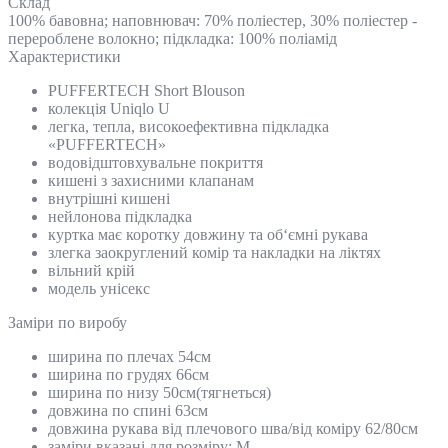
Склад
100% бавовна; наповнювач: 70% поліестер, 30% поліестер -
перероблене волокно; підкладка: 100% поліамід
Характеристики
PUFFERTECH Short Blouson
колекція Uniqlo U
легка, тепла, високоефективна підкладка
«PUFFERTECH»
водовідштовхувальне покриття
кишені з захисними клапанам
внутрішні кишені
нейлонова підкладка
куртка має коротку довжину та об‘ємні рукава
злегка заокруглений комір та накладки на ліктях
вільний крій
модель унісекс
Замiри по виробу
ширина по плечах 54см
ширина по грудях 66см
ширина по низу 50см(тягнеться)
довжина по спині 63см
довжина рукава від плечового шва/від коміру 62/80см
заміри вказані для розміру: M