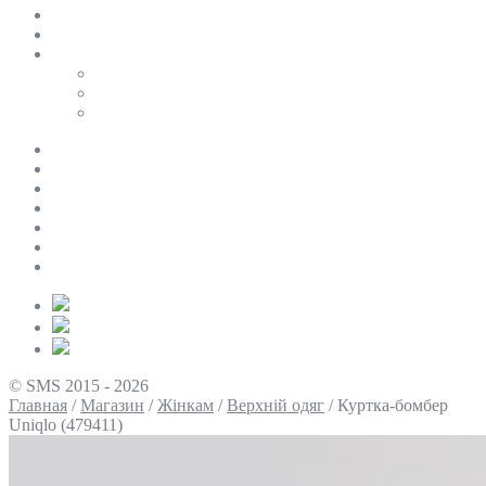
SALE
ПЕРСОНАЛЬНИЙ БАЙЄР
Таблиці розмірів
Uniqlo
COS
Victoria’s Secret
Про нас
Доставка та оплата
Умови повернення
Контакти
Політика конфіденційності
Умови використання
Блог
© SMS 2015 - 2026
Главная
/
Магазин
/
Жінкам
/
Верхній одяг
/
Куртка-бомбер
Uniqlo (479411)