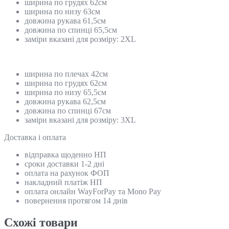
ширина по грудях 62см
ширина по низу 63см
довжина рукава 61,5см
довжина по спинці 65,5см
заміри вказані для розміру: 2XL
ширина по плечах 42см
ширина по грудях 62см
ширина по низу 65,5см
довжина рукава 62,5см
довжина по спинці 67см
заміри вказані для розміру: 3XL
Доставка і оплата
відправка щоденно НП
сроки доставки 1-2 дні
оплата на рахунок ФОП
накладний платіж НП
оплата онлайн WayForPay та Mono Pay
повернення протягом 14 днів
Схожi товари