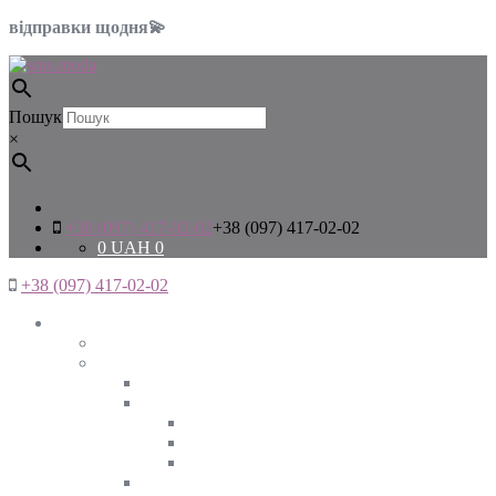
відправки щодня💫
Пошук
×
+38 (097) 417-02-02
+38 (097) 417-02-02
0
UAH
0
+38 (097) 417-02-02
Жінкам
Дивитись все
Верхній одяг
Дивитись все
Куртки
ВЕСНА
ЗИМА
ОСІНЬ
Піджаки та жакети