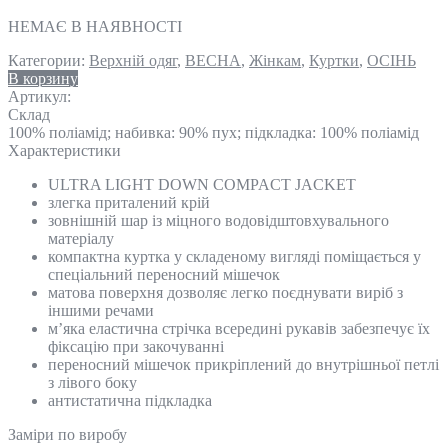
НЕМАЄ В НАЯВНОСТІ
Категории:
Верхній одяг
,
ВЕСНА
,
Жінкам
,
Куртки
,
ОСІНЬ
В корзину
Артикул:
Склад
100% поліамід; набивка: 90% пух; підкладка: 100% поліамід
Характеристики
ULTRA LIGHT DOWN COMPACT JACKET
злегка приталений крій
зовнішній шар із міцного водовідштовхувального
матеріалу
компактна куртка у складеному вигляді поміщається у
спеціальний переносний мішечок
матова поверхня дозволяє легко поєднувати виріб з
іншими речами
м’яка еластична стрічка всередині рукавів забезпечує їх
фіксацію при закочуванні
переносний мішечок прикріплений до внутрішньої петлі
з лівого боку
антистатична підкладка
Замiри по виробу