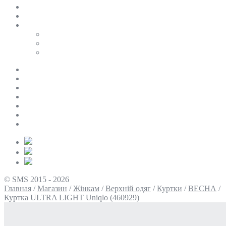
SALE
ПЕРСОНАЛЬНИЙ БАЙЄР
Таблиці розмірів
Uniqlo
COS
Victoria’s Secret
Про нас
Доставка та оплата
Умови повернення
Контакти
Політика конфіденційності
Умови використання
Блог
© SMS 2015 - 2026
Главная
/
Магазин
/
Жінкам
/
Верхній одяг
/
Куртки
/
ВЕСНА
/
Куртка ULTRA LIGHT Uniqlo (460929)