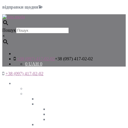
відправки щодня💫
Пошук
×
+38 (097) 417-02-02
+38 (097) 417-02-02
0
UAH
0
+38 (097) 417-02-02
Жінкам
Дивитись все
Верхній одяг
Дивитись все
Куртки
ВЕСНА
ЗИМА
ОСІНЬ
Піджаки та жакети