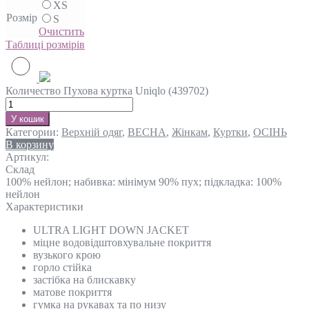
XS
Розмір
S
Очистить
Таблиці розмірів
Количество Пухова куртка Uniqlo (439702)
У кошик
Категории:
Верхній одяг
,
ВЕСНА
,
Жінкам
,
Куртки
,
ОСІНЬ
В корзину
Артикул:
Склад
100% нейлон; набивка: мінімум 90% пух; підкладка: 100%
нейлон
Характеристики
ULTRA LIGHT DOWN JACKET
міцне водовідштовхувальне покриття
вузького крою
горло стійка
застібка на блискавку
матове покриття
гумка на рукавах та по низу