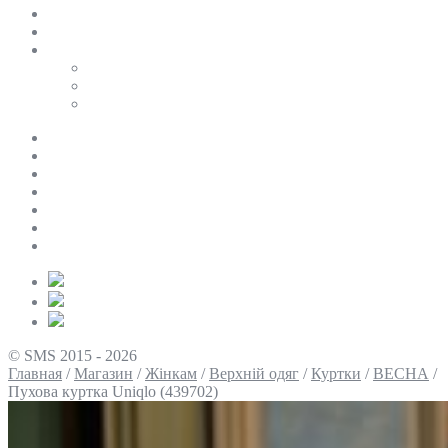
SALE
ПЕРСОНАЛЬНИЙ БАЙЄР
Таблиці розмірів
Uniqlo
COS
Victoria’s Secret
Про нас
Доставка та оплата
Умови повернення
Контакти
Політика конфіденційності
Умови використання
Блог
© SMS 2015 - 2026
Главная
/
Магазин
/
Жінкам
/
Верхній одяг
/
Куртки
/
ВЕСНА
/
Пухова куртка Uniqlo (439702)