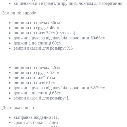
кишеньковий варіант, зі зручним чохлом для зберігання
Замiри по виробу
ширина по плечах 36см
ширина по грудях 46см
ширина по низу 52см(є утяжка)
довжина рукава від шву/від горловини 60/66см
довжина по спинці 60см
заміри вказані для розміру: ХS
ширина по плечах 42см
ширина по грудях 53см
ширина по талії 51см
ширина по низу 61см
довжина рукава від шву/від горловини 62/70см
довжина по спинці 65см
заміри вказані для розміру: L
Доставка і оплата
відправка щоденно НП
сроки доставки 1-2 дні