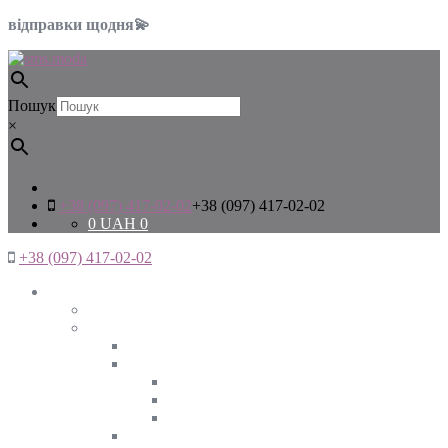
відправки щодня💫
Пошук
×
+38 (097) 417-02-02
+38 (097) 417-02-02
0
UAH
0
+38 (097) 417-02-02
Жінкам
Дивитись все
Верхній одяг
Дивитись все
Куртки
ВЕСНА
ЗИМА
ОСІНЬ
Піджаки та жакети