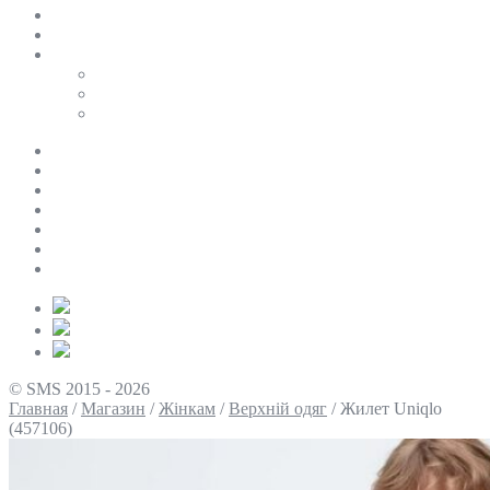
SALE
ПЕРСОНАЛЬНИЙ БАЙЄР
Таблиці розмірів
Uniqlo
COS
Victoria’s Secret
Про нас
Доставка та оплата
Умови повернення
Контакти
Політика конфіденційності
Умови використання
Блог
© SMS 2015 - 2026
Главная
/
Магазин
/
Жінкам
/
Верхній одяг
/
Жилет Uniqlo
(457106)