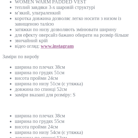
WOMEN WARM PADDED VEST
теплий завдяки 3-х шаровій структурі
м’який, ультраленкий
коротка довжина дозволяє легко носити з низом із
завищеною талією
затяжки по низу дозволяють змінювати ширину
для ефекту оверсайз бажано обирати на розмір більше
звичайний крій
відео огляд:
www.instagram
Замiри по виробу
ширина по плечах 38см
ширина по грудях 51см
висота пройми 24см
ширина по низу 51см (є утяжка)
довжина по спинці 52см
заміри вказані для розміру: S
ширина по плечах 38см
ширина по грудях 55см
висота пройми 24см
ширина по низу 54см (є утяжка)
довжина по спинці 53см