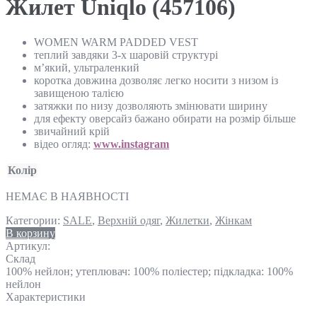
Жилет Uniqlo (457106)
WOMEN WARM PADDED VEST
теплий завдяки 3-х шаровій структурі
м’який, ультраленкий
коротка довжина дозволяє легко носити з низом із
завищеною талією
затяжки по низу дозволяють змінювати ширину
для ефекту оверсайз бажано обирати на розмір більше
звичайний крій
відео огляд:
www.instagram
Колір
НЕМАЄ В НАЯВНОСТІ
Категории:
SALE
,
Верхній одяг
,
Жилетки
,
Жінкам
В корзину
Артикул:
Склад
100% нейлон; утеплювач: 100% поліестер; підкладка: 100%
нейлон
Характеристики