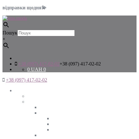
відправки щодня💫
Пошук
×
+38 (097) 417-02-02
+38 (097) 417-02-02
0
UAH
0
+38 (097) 417-02-02
Жінкам
Дивитись все
Верхній одяг
Дивитись все
Куртки
ВЕСНА
ЗИМА
ОСІНЬ
Піджаки та жакети