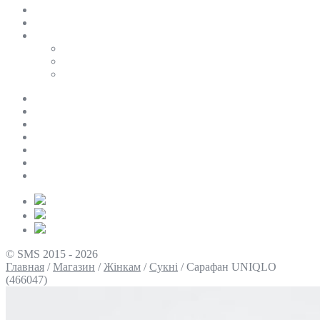
SALE
ПЕРСОНАЛЬНИЙ БАЙЄР
Таблиці розмірів
Uniqlo
COS
Victoria’s Secret
Про нас
Доставка та оплата
Умови повернення
Контакти
Політика конфіденційності
Умови використання
Блог
© SMS 2015 - 2026
Главная
/
Магазин
/
Жінкам
/
Сукні
/
Сарафан UNIQLO
(466047)