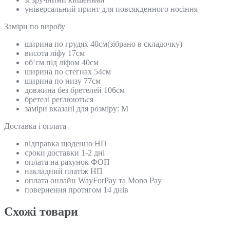
універсальний принт для повсякденного носіння
Замiри по виробу
ширина по грудях 40см(зібрано в складочку)
висота ліфу 17см
об‘єм під ліфом 40см
ширина по стегнах 54см
ширина по низу 77см
довжина без бретелей 106см
бретелі реглюються
заміри вказані для розміру: М
Доставка і оплата
відправка щоденно НП
сроки доставки 1-2 дні
оплата на рахунок ФОП
накладний платіж НП
оплата онлайн WayForPay та Mono Pay
повернення протягом 14 днів
Схожi товари