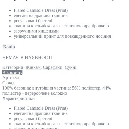
Flared Camisole Dress (Print)
елегантна драпова тканина
регульовані бретелі
тканина креп-віскоза з елегантною драпіровкою
зі зручними кишенями
універсальний принт для повсякденного носіння
Колір
НЕМАЄ В НАЯВНОСТІ
Категории:
Жінкам
,
Сарафани
,
Сукні
В корзину
Артикул:
Склад
100% бавовна; внутрішня частина: 56% поліестер, 44%
поліестер - перероблене волокно
Характеристики
Flared Camisole Dress (Print)
елегантна драпова тканина
регульовані бретелі
тканина креп-віскоза з елегантною драпіровкою
зі зручними кишенями