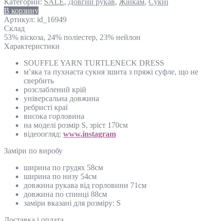
Категории:
SALE
,
Довгий рукав
,
Жінкам
,
Сукні
В корзину
Артикул:
id_16949
Склад
53% віскоза, 24% поліестер, 23% нейлон
Характеристики
SOUFFLE YARN TURTLENECK DRESS
м’яка та пухнаста сукня зшита з пряжі суфле, що не
свербить
розслаблений крій
універсальна довжина
ребристі краї
висока горловина
на моделі розмір S, зріст 170см
відеоогляд:
www.instagram
Замiри по виробу
ширина по грудях 58см
ширина по низу 54см
довжина рукава від горловини 71см
довжина по спинці 88см
заміри вказані для розміру: S
Доставка і оплата