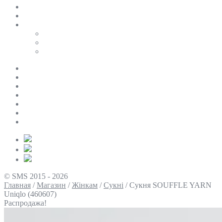
SALE
ПЕРСОНАЛЬНИЙ БАЙЄР
Таблиці розмірів
Uniqlo
COS
Victoria’s Secret
Про нас
Доставка та оплата
Умови повернення
Контакти
Політика конфіденційності
Умови використання
Блог
© SMS 2015 - 2026
Главная
/
Магазин
/
Жінкам
/
Сукні
/
Сукня SOUFFLE YARN
Uniqlo (460607)
Распродажа!