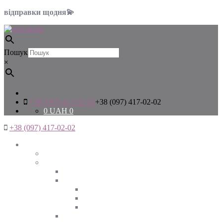
відправки щодня💫
Пошук
×
+38 (097) 417-02-02
+38 (097) 417-02-02
0
UAH
0
+38 (097) 417-02-02
Жінкам
Дивитись все
Верхній одяг
Дивитись все
Куртки
ВЕСНА
ЗИМА
ОСІНЬ
Піджаки та жакети