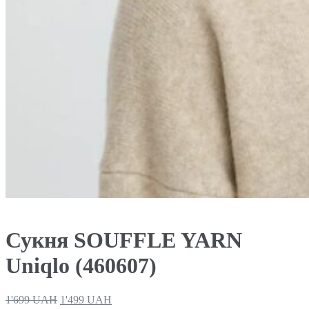
Сукня SOUFFLE YARN
Uniqlo (460607)
1'699
UAH
1'499
UAH