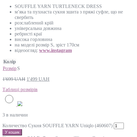
SOUFFLE YARN TURTLENECK DRESS
м’яка та пухнаста сукня зшита з пряжі суфле, що не
свербить
розслаблений крій
універсальна довжина
ребристі краї
висока горловина
на моделі розмір S, зріст 170см
відеоогляд:
www.instagram
Колір
Розмір
S
1'699
UAH
1'499
UAH
Таблиці розмірів
3 в наличии
Количество Сукня SOUFFLE YARN Uniqlo (460607)
У кошик