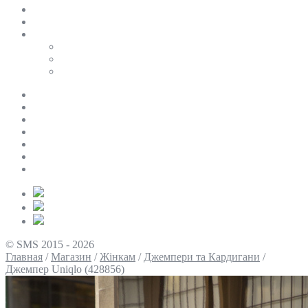
SALE
ПЕРСОНАЛЬНИЙ БАЙЄР
Таблиці розмірів
Uniqlo
COS
Victoria’s Secret
Про нас
Доставка та оплата
Умови повернення
Контакти
Політика конфіденційності
Умови використання
Блог
© SMS 2015 - 2026
Главная
/
Магазин
/
Жінкам
/
Джемпери та Кардигани
/
Джемпер Uniqlo (428856)