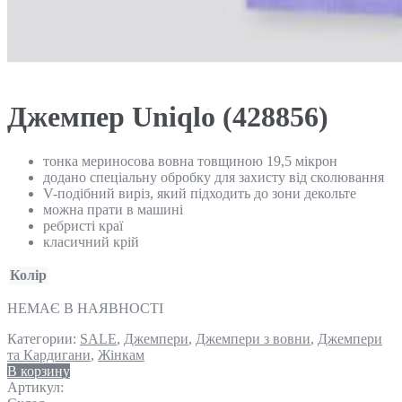
Джемпер Uniqlo (428856)
тонка мериносова вовна товщиною 19,5 мікрон
додано спеціальну обробку для захисту від сколювання
V-подібний виріз, який підходить до зони декольте
можна прати в машині
ребристі краї
класичний крій
Колір
НЕМАЄ В НАЯВНОСТІ
Категории:
SALE
,
Джемпери
,
Джемпери з вовни
,
Джемпери
та Кардигани
,
Жінкам
В корзину
Артикул: