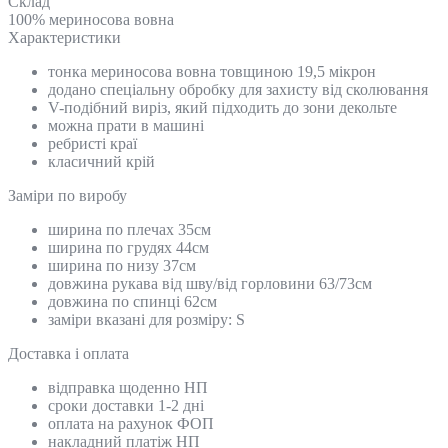
Склад
100% мериносова вовна
Характеристики
тонка мериносова вовна товщиною 19,5 мікрон
додано спеціальну обробку для захисту від сколювання
V-подібний виріз, який підходить до зони декольте
можна прати в машині
ребристі краї
класичний крій
Замiри по виробу
ширина по плечах 35см
ширина по грудях 44см
ширина по низу 37см
довжина рукава від шву/від горловини 63/73см
довжина по спинці 62см
заміри вказані для розміру: S
Доставка і оплата
відправка щоденно НП
сроки доставки 1-2 дні
оплата на рахунок ФОП
накладний платіж НП