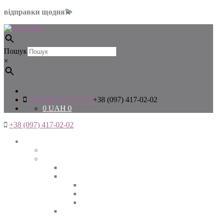
відправки щодня💫
Пошук
×
+38 (097) 417-02-02
+38 (097) 417-02-02
0
UAH
0
+38 (097) 417-02-02
Жінкам
Дивитись все
Верхній одяг
Дивитись все
Куртки
ВЕСНА
ЗИМА
ОСІНЬ
Піджаки та жакети