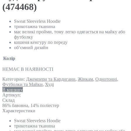
(474468)
Sweat Sleeveless Hoodie
трикотажна тканина
має великі пройми, тому легко одягається на майку або
футболку
кишеня кенгуру по переду
об‘ємний дизайн
Колір
НЕМАЄ В НАЯВНОСТІ
Категории:
Джемпери та Кардигани
,
Жінкам
,
Однотонні
,
Футболки та Майки
,
Худі
В корзину
Артикул:
Склад
86% бавовна, 14% поліестер
Характеристики
Sweat Sleeveless Hoodie
трикотажна тканина