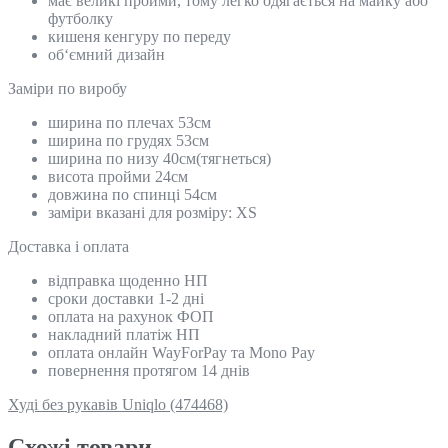
має великі пройми, тому легко одягається на майку або
футболку
кишеня кенгуру по переду
об‘ємний дизайн
Замiри по виробу
ширина по плечах 53см
ширина по грудях 53см
ширина по низу 40см(тягнеться)
висота пройми 24см
довжина по спинці 54см
заміри вказані для розміру: ХS
Доставка і оплата
відправка щоденно НП
сроки доставки 1-2 дні
оплата на рахунок ФОП
накладний платіж НП
оплата онлайн WayForPay та Mono Pay
повернення протягом 14 днів
Худі без рукавів Uniqlo (474468)
Схожi товари