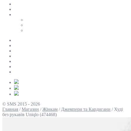
SALE
ПЕРСОНАЛЬНИЙ БАЙЄР
Таблиці розмірів
Uniqlo
COS
Victoria’s Secret
Про нас
Доставка та оплата
Умови повернення
Контакти
Політика конфіденційності
Умови використання
Блог
© SMS 2015 - 2026
Главная
/
Магазин
/
Жінкам
/
Джемпери та Кардигани
/
Худі
без рукавів Uniqlo (474468)