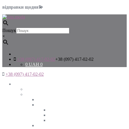
відправки щодня💫
Пошук
×
+38 (097) 417-02-02
+38 (097) 417-02-02
0
UAH
0
+38 (097) 417-02-02
Жінкам
Дивитись все
Верхній одяг
Дивитись все
Куртки
ВЕСНА
ЗИМА
ОСІНЬ
Піджаки та жакети