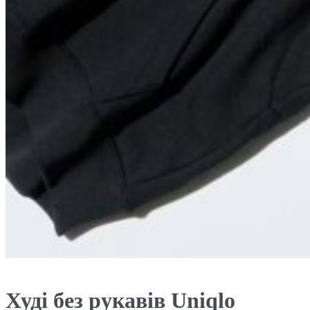
Худі без рукавів Uniqlo