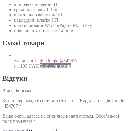
відправка щоденно НП
сроки доставки 1-2 дні
оплата на рахунок ФОП
накладний платіж НП
оплата онлайн WayForPay та Mono Pay
повернення протягом 14 днів
Схожi товари
Кардиган Light Uniqlo (454767)
s
1'199
UAH
Вибрати розмір
Відгуки
Відгуків немає.
Будьте первым, кто оставил отзыв на “Кардиган Light Uniqlo
(454767)”
Ваша e-mail адреса не оприлюднюватиметься.
Обов’язкові
поля позначені
*