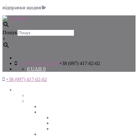
відправки щодня💫
Пошук
×
+38 (097) 417-02-02
+38 (097) 417-02-02
0
UAH
0
+38 (097) 417-02-02
Жінкам
Дивитись все
Верхній одяг
Дивитись все
Куртки
ВЕСНА
ЗИМА
ОСІНЬ
Піджаки та жакети