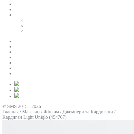
SALE
ПЕРСОНАЛЬНИЙ БАЙЄР
Таблиці розмірів
Uniqlo
COS
Victoria’s Secret
Про нас
Доставка та оплата
Умови повернення
Контакти
Політика конфіденційності
Умови використання
Блог
© SMS 2015 - 2026
Главная
/
Магазин
/
Жінкам
/
Джемпери та Кардигани
/
Кардиган Light Uniqlo (454767)