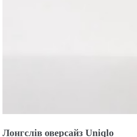
Лонгслів оверсайз Uniqlo