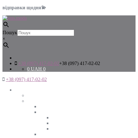
відправки щодня💫
Пошук
×
+38 (097) 417-02-02
+38 (097) 417-02-02
0
UAH
0
+38 (097) 417-02-02
Жінкам
Дивитись все
Верхній одяг
Дивитись все
Куртки
ВЕСНА
ЗИМА
ОСІНЬ
Піджаки та жакети