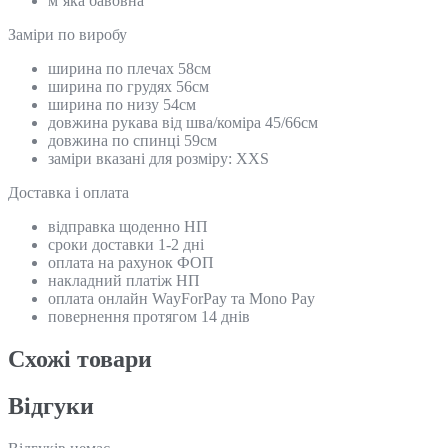
м’яка бавовна
Замiри по виробу
ширина по плечах 58см
ширина по грудях 56см
ширина по низу 54см
довжина рукава від шва/коміра 45/66см
довжина по спинці 59см
заміри вказані для розміру: XXS
Доставка і оплата
відправка щоденно НП
сроки доставки 1-2 дні
оплата на рахунок ФОП
накладний платіж НП
оплата онлайн WayForPay та Mono Pay
повернення протягом 14 днів
Схожi товари
Відгуки