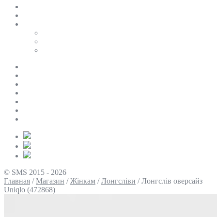
SALE
ПЕРСОНАЛЬНИЙ БАЙЄР
Таблиці розмірів
Uniqlo
COS
Victoria’s Secret
Про нас
Доставка та оплата
Умови повернення
Контакти
Політика конфіденційності
Умови використання
Блог
© SMS 2015 - 2026
Главная
/
Магазин
/
Жінкам
/
Лонгсліви
/
Лонгслів оверсайз
Uniqlo (472868)