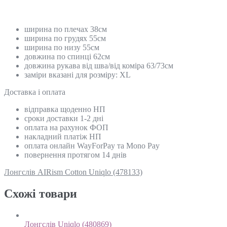
ширина по плечах 38см
ширина по грудях 55см
ширина по низу 55см
довжина по спинці 62см
довжина рукава від шва/від коміра 63/73см
заміри вказані для розміру: ХL
Доставка і оплата
відправка щоденно НП
сроки доставки 1-2 дні
оплата на рахунок ФОП
накладний платіж НП
оплата онлайн WayForPay та Mono Pay
повернення протягом 14 днів
Лонгслів AIRism Cotton Uniqlo (478133)
Схожi товари
Лонгслів Uniqlo (480869)