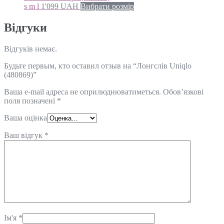
s m l
1'099
UAH
Вибрати розмір
Відгуки
Відгуків немає.
Будьте первым, кто оставил отзыв на “Лонгслів Uniqlo
(480869)”
Ваша e-mail адреса не оприлюднюватиметься.
Обов’язкові
поля позначені
*
Ваша оцінка
Ваш відгук
*
Ім'я
*