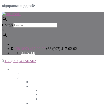
відправки щодня💫
Пошук
×
+38 (097) 417-02-02
+38 (097) 417-02-02
0
UAH
0
+38 (097) 417-02-02
Жінкам
Дивитись все
Верхній одяг
Дивитись все
Куртки
ВЕСНА
ЗИМА
ОСІНЬ
Піджаки та жакети