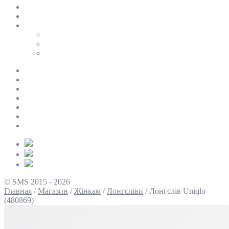
SALE
ПЕРСОНАЛЬНИЙ БАЙЄР
Таблиці розмірів
Uniqlo
COS
Victoria’s Secret
Про нас
Доставка та оплата
Умови повернення
Контакти
Політика конфіденційності
Умови використання
Блог
© SMS 2015 - 2026
Главная
/
Магазин
/
Жінкам
/
Лонгсліви
/
Лонгслів Uniqlo
(480869)