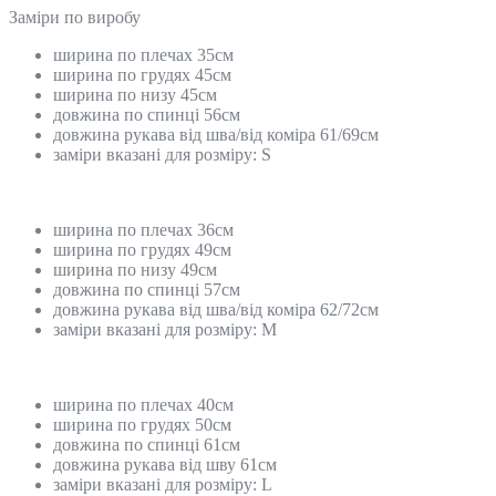
Замiри по виробу
ширина по плечах 35см
ширина по грудях 45см
ширина по низу 45см
довжина по спинці 56см
довжина рукава від шва/від коміра 61/69см
заміри вказані для розміру: S
ширина по плечах 36см
ширина по грудях 49см
ширина по низу 49см
довжина по спинці 57см
довжина рукава від шва/від коміра 62/72см
заміри вказані для розміру: М
ширина по плечах 40см
ширина по грудях 50см
довжина по спинці 61см
довжина рукава від шву 61см
заміри вказані для розміру: L