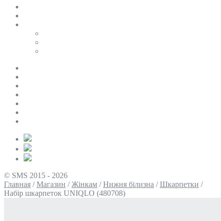
SALE
ПЕРСОНАЛЬНИЙ БАЙЄР
Таблиці розмірів
Uniqlo
COS
Victoria’s Secret
Про нас
Доставка та оплата
Умови повернення
Контакти
Політика конфіденційності
Умови використання
Блог
© SMS 2015 - 2026
Главная
/
Магазин
/
Жінкам
/
Нижня білизна
/
Шкарпетки
/
Набір шкарпеток UNIQLO (480708)