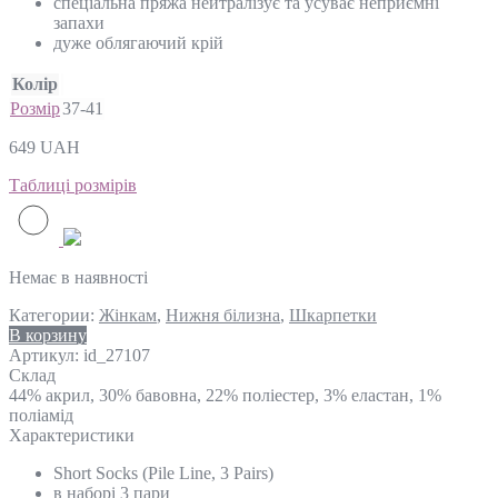
спеціальна пряжа нейтралізує та усуває неприємні
запахи
дуже облягаючий крій
Колір
Розмір
37-41
649
UAH
Таблиці розмірів
Немає в наявності
Категории:
Жінкам
,
Нижня білизна
,
Шкарпетки
В корзину
Артикул:
id_27107
Склад
44% акрил, 30% бавовна, 22% поліестер, 3% еластан, 1%
поліамід
Характеристики
Short Socks (Pile Line, 3 Pairs)
в наборі 3 пари