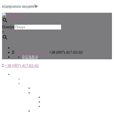
відправки щодня💫
Пошук
×
+38 (097) 417-02-02
+38 (097) 417-02-02
0
UAH
0
+38 (097) 417-02-02
Жінкам
Дивитись все
Верхній одяг
Дивитись все
Куртки
ВЕСНА
ЗИМА
ОСІНЬ
Піджаки та жакети