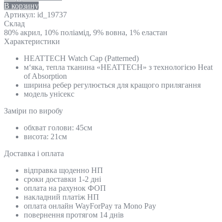
В корзину
Артикул:
id_19737
Склад
80% акрил, 10% поліамід, 9% вовна, 1% еластан
Характеристики
HEATTECH Watch Cap (Patterned)
м‘яка, тепла тканина «HEATTECH» з технологією Heat
of Absorption
ширина ребер регулюється для кращого прилягання
модель унісекс
Замiри по виробу
обхват голови: 45см
висота: 21см
Доставка і оплата
відправка щоденно НП
сроки доставки 1-2 дні
оплата на рахунок ФОП
накладний платіж НП
оплата онлайн WayForPay та Mono Pay
повернення протягом 14 днів