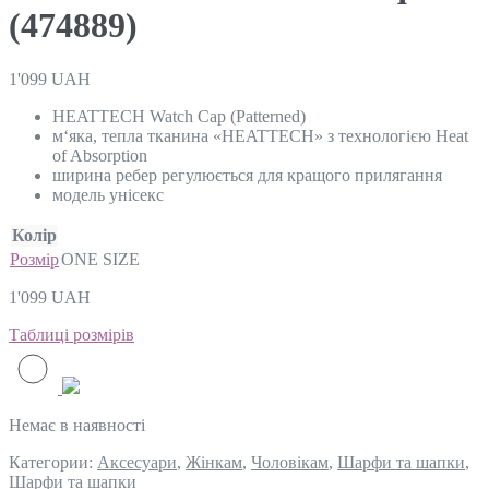
(474889)
1'099
UAH
HEATTECH Watch Cap (Patterned)
м‘яка, тепла тканина «HEATTECH» з технологією Heat
of Absorption
ширина ребер регулюється для кращого прилягання
модель унісекс
Колір
Розмір
ONE SIZE
1'099
UAH
Таблиці розмірів
Немає в наявності
Категории:
Аксесуари
,
Жінкам
,
Чоловікам
,
Шарфи та шапки
,
Шарфи та шапки