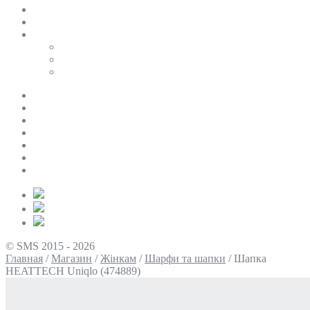
SALE
ПЕРСОНАЛЬНИЙ БАЙЄР
Таблиці розмірів
Uniqlo
COS
Victoria’s Secret
Про нас
Доставка та оплата
Умови повернення
Контакти
Політика конфіденційності
Умови використання
Блог
© SMS 2015 - 2026
Главная
/
Магазин
/
Жінкам
/
Шарфи та шапки
/
Шапка
HEATTECH Uniqlo (474889)