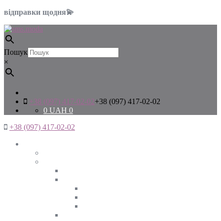
відправки щодня💫
Пошук
×
+38 (097) 417-02-02
+38 (097) 417-02-02
0
UAH
0
+38 (097) 417-02-02
Жінкам
Дивитись все
Верхній одяг
Дивитись все
Куртки
ВЕСНА
ЗИМА
ОСІНЬ
Піджаки та жакети