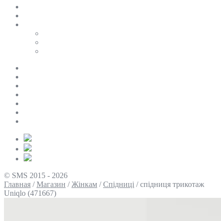
SALE
ПЕРСОНАЛЬНИЙ БАЙЄР
Таблиці розмірів
Uniqlo
COS
Victoria’s Secret
Про нас
Доставка та оплата
Умови повернення
Контакти
Політика конфіденційності
Умови використання
Блог
© SMS 2015 - 2026
Главная
/
Магазин
/
Жінкам
/
Спідниці
/
спідниця трикотаж
Uniqlo (471667)