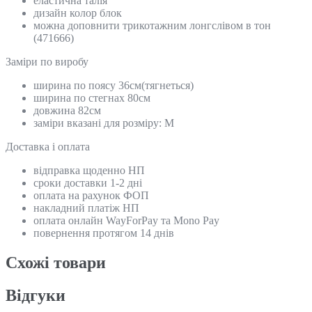
еластична талія
дизайн колор блок
можна доповнити трикотажним лонгслівом в тон
(471666)
Замiри по виробу
ширина по поясу 36см(тягнеться)
ширина по стегнах 80см
довжина 82см
заміри вказані для розміру: М
Доставка і оплата
відправка щоденно НП
сроки доставки 1-2 дні
оплата на рахунок ФОП
накладний платіж НП
оплата онлайн WayForPay та Mono Pay
повернення протягом 14 днів
Схожi товари
Відгуки