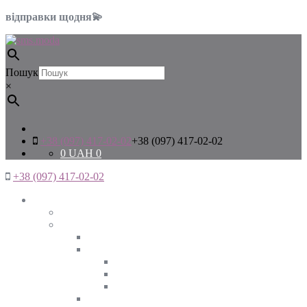
відправки щодня💫
Пошук
×
+38 (097) 417-02-02
+38 (097) 417-02-02
0
UAH
0
+38 (097) 417-02-02
Жінкам
Дивитись все
Верхній одяг
Дивитись все
Куртки
ВЕСНА
ЗИМА
ОСІНЬ
Піджаки та жакети