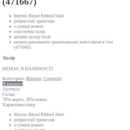
(471667)
Merino Blend Ribbed Skirt
ребристий трикотаж
з суміші вовни
еластична талія
дизайн колор блок
можна доповнити трикотажним лонгслівом в тон
(471666)
Колір
НЕМАЄ В НАЯВНОСТІ
Категории:
Жінкам
,
Спідниці
В корзину
Артикул:
Склад
70% акрил, 30% вовна
Характеристики
Merino Blend Ribbed Skirt
ребристий трикотаж
з суміші вовни