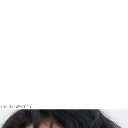
niqlo (456017)