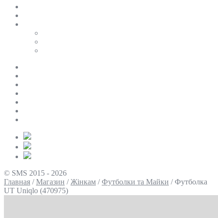
SALE
ПЕРСОНАЛЬНИЙ БАЙЄР
Таблиці розмірів
Uniqlo
COS
Victoria’s Secret
Про нас
Доставка та оплата
Умови повернення
Контакти
Політика конфіденційності
Умови використання
Блог
© SMS 2015 - 2026
Главная
/
Магазин
/
Жінкам
/
Футболки та Майки
/
Футболка
UT Uniqlo (470975)