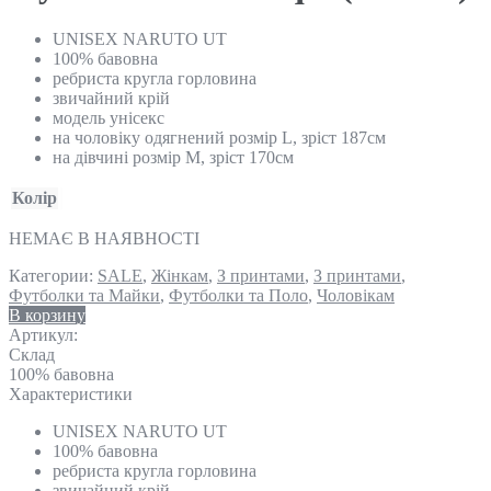
UNISEX NARUTO UT
100% бавовна
ребриста кругла горловина
звичайний крій
модель унісекс
на чоловіку одягнений розмір L, зріст 187см
на дівчині розмір M, зріст 170см
Колір
НЕМАЄ В НАЯВНОСТІ
Категории:
SALE
,
Жінкам
,
З принтами
,
З принтами
,
Футболки та Майки
,
Футболки та Поло
,
Чоловікам
В корзину
Артикул:
Склад
100% бавовна
Характеристики
UNISEX NARUTO UT
100% бавовна
ребриста кругла горловина
звичайний крій