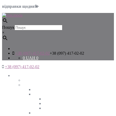
відправки щодня💫
Пошук
×
+38 (097) 417-02-02
+38 (097) 417-02-02
0
UAH
0
+38 (097) 417-02-02
Жінкам
Дивитись все
Верхній одяг
Дивитись все
Куртки
ВЕСНА
ЗИМА
ОСІНЬ
Піджаки та жакети