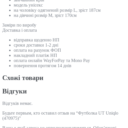
модель унісекс
на чоловіку одягнений розмір L, зріст 187см
на дівчині розмір M, зріст 170см
Замiри по виробу
Доставка і оплата
відправка щоденно НП
сроки доставки 1-2 дні
оплата на рахунок ФОП
накладний платіж НП
оплата онлайн WayForPay та Mono Pay
повернення протягом 14 днів
Схожi товари
Відгуки
Відгуків немає.
Будьте первым, кто оставил отзыв на “Футболка UT Uniqlo
(470975)”
Ваша e-mail адреса не оприлюднюватиметься.
Обов’язкові