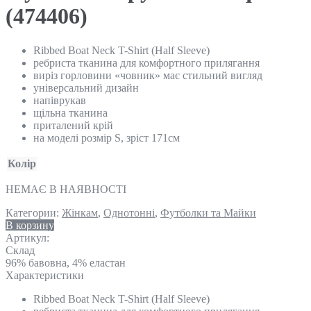
(474406)
Ribbed Boat Neck T-Shirt (Half Sleeve)
ребриста тканина для комфортного прилягання
виріз горловини «човник» має стильний вигляд
універсальний дизайн
напіврукав
щільна тканина
приталений крій
на моделі розмір S, зріст 171см
Колір
НЕМАЄ В НАЯВНОСТІ
Категории:
Жінкам
,
Однотонні
,
Футболки та Майки
В корзину
Артикул:
Склад
96% бавовна, 4% еластан
Характеристики
Ribbed Boat Neck T-Shirt (Half Sleeve)