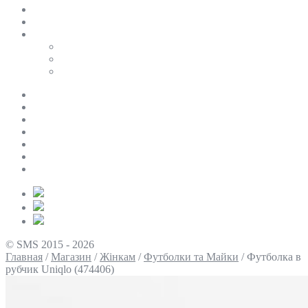
SALE
ПЕРСОНАЛЬНИЙ БАЙЄР
Таблиці розмірів
Uniqlo
COS
Victoria’s Secret
Про нас
Доставка та оплата
Умови повернення
Контакти
Політика конфіденційності
Умови використання
Блог
© SMS 2015 - 2026
Главная
/
Магазин
/
Жінкам
/
Футболки та Майки
/
Футболка в
рубчик Uniqlo (474406)