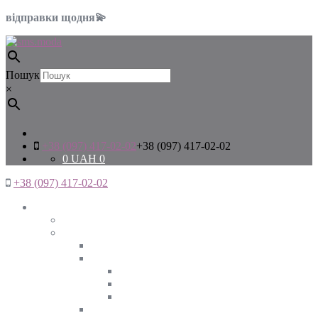
відправки щодня💫
Пошук
×
+38 (097) 417-02-02
+38 (097) 417-02-02
0
UAH
0
+38 (097) 417-02-02
Жінкам
Дивитись все
Верхній одяг
Дивитись все
Куртки
ВЕСНА
ЗИМА
ОСІНЬ
Піджаки та жакети