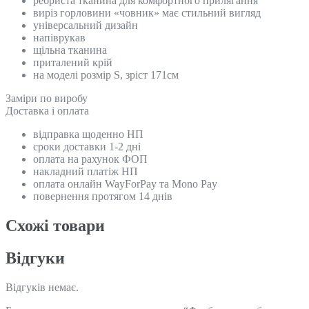
ребриста тканина для комфортного прилягання
виріз горловини «човник» має стильний вигляд
універсальний дизайн
напіврукав
щільна тканина
приталений крій
на моделі розмір S, зріст 171см
Замiри по виробу
Доставка і оплата
відправка щоденно НП
сроки доставки 1-2 дні
оплата на рахунок ФОП
накладний платіж НП
оплата онлайн WayForPay та Mono Pay
повернення протягом 14 днів
Схожi товари
Відгуки
Відгуків немає.