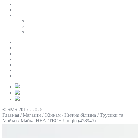
SALE
ПЕРСОНАЛЬНИЙ БАЙЄР
Таблиці розмірів
Uniqlo
COS
Victoria’s Secret
Про нас
Доставка та оплата
Умови повернення
Контакти
Політика конфіденційності
Умови використання
Блог
© SMS 2015 - 2026
Главная
/
Магазин
/
Жінкам
/
Нижня білизна
/
Трусики та
Майки
/
Майка HEATTECH Uniqlo (478945)