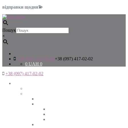
відправки щодня💫
Пошук
×
+38 (097) 417-02-02
+38 (097) 417-02-02
0
UAH
0
+38 (097) 417-02-02
Жінкам
Дивитись все
Верхній одяг
Дивитись все
Куртки
ВЕСНА
ЗИМА
ОСІНЬ
Піджаки та жакети