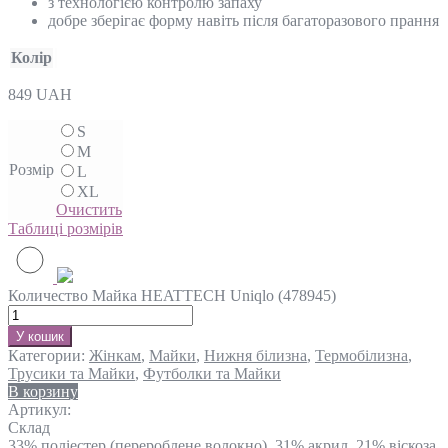
з технологією контролю запаху
добре зберігає форму навіть після багаторазового прання
Колір
849
UAH
S
M
Розмір
L
XL
Очистить
Таблиці розмірів
Количество Майка HEATTECH Uniqlo (478945)
У кошик
Категории:
Жінкам
,
Майки
,
Нижня білизна
,
Термобілизна
,
Трусики та Майки
,
Футболки та Майки
В корзину
Артикул:
Склад
33% поліестер (перероблене волокно), 31% акрил, 21% віскоза,