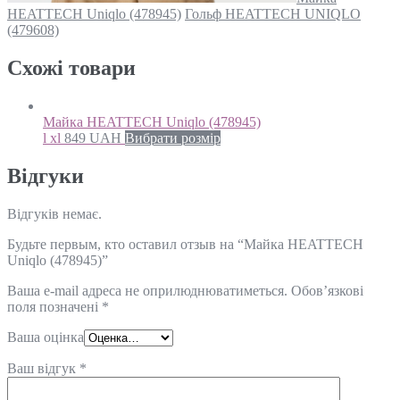
HEATTECH Uniqlo (478945)
Гольф HEATTECH UNIQLO
(479608)
Схожi товари
Майка HEATTECH Uniqlo (478945)
l xl
849
UAH
Вибрати розмір
Відгуки
Відгуків немає.
Будьте первым, кто оставил отзыв на “Майка HEATTECH
Uniqlo (478945)”
Ваша e-mail адреса не оприлюднюватиметься.
Обов’язкові
поля позначені
*
Ваша оцінка
Ваш відгук
*