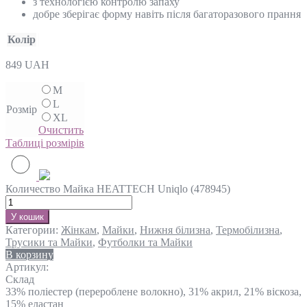
з технологією контролю запаху
добре зберігає форму навіть після багаторазового прання
Колір
849
UAH
M
L
Розмір
XL
Очистить
Таблиці розмірів
Количество Майка HEATTECH Uniqlo (478945)
У кошик
Категории:
Жінкам
,
Майки
,
Нижня білизна
,
Термобілизна
,
Трусики та Майки
,
Футболки та Майки
В корзину
Артикул:
Склад
33% поліестер (перероблене волокно), 31% акрил, 21% віскоза,
15% еластан