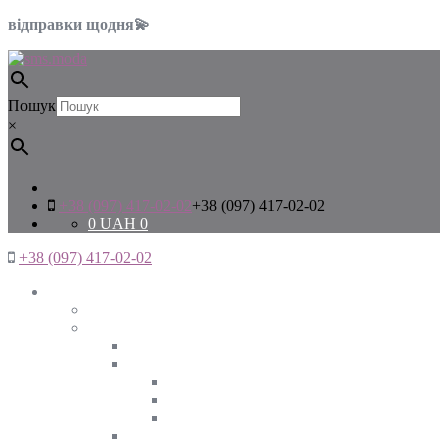
відправки щодня💫
Пошук
×
+38 (097) 417-02-02
+38 (097) 417-02-02
0
UAH
0
+38 (097) 417-02-02
Жінкам
Дивитись все
Верхній одяг
Дивитись все
Куртки
ВЕСНА
ЗИМА
ОСІНЬ
Піджаки та жакети