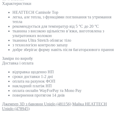
Характеристики
HEATTECH Camisole Top
легка, але тепла, з функціями поглинання та утримання
тепла
рекомендується для температур від 5 °C до 20 °C
тканина з високою щільністю в’язки, виготовлена з
ультратонких волокон
тканина Ultra Stretch облягає тіло
з технологією контролю запаху
добре зберігає форму навіть після багаторазового прання
Замiри по виробу
Доставка і оплата
відправка щоденно НП
сроки доставки 1-2 дні
оплата на рахунок ФОП
накладний платіж НП
оплата онлайн WayForPay та Mono Pay
повернення протягом 14 днів
Джемпер 3D з бавовни Uniqlo (481156)
Майка HEATTECH
Uniqlo (478945)