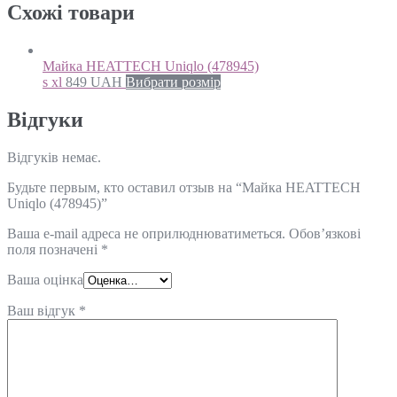
Схожi товари
Майка HEATTECH Uniqlo (478945)
s xl
849
UAH
Вибрати розмір
Відгуки
Відгуків немає.
Будьте первым, кто оставил отзыв на “Майка HEATTECH
Uniqlo (478945)”
Ваша e-mail адреса не оприлюднюватиметься.
Обов’язкові
поля позначені
*
Ваша оцінка
Ваш відгук
*