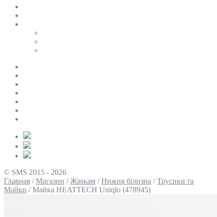
SALE
ПЕРСОНАЛЬНИЙ БАЙЄР
Таблиці розмірів
Uniqlo
COS
Victoria’s Secret
Про нас
Доставка та оплата
Умови повернення
Контакти
Політика конфіденційності
Умови використання
Блог
© SMS 2015 - 2026
Главная
/
Магазин
/
Жінкам
/
Нижня білизна
/
Трусики та
Майки
/
Майка HEATTECH Uniqlo (478945)