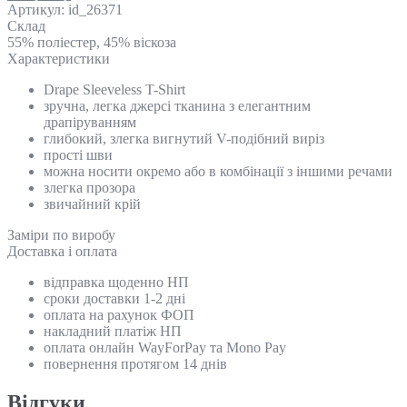
Артикул:
id_26371
Склад
55% поліестер, 45% віскоза
Характеристики
Drape Sleeveless T-Shirt
зручна, легка джерсі тканина з елегантним
драпіруванням
глибокий, злегка вигнутий V-подібний виріз
прості шви
можна носити окремо або в комбінації з іншими речами
злегка прозора
звичайний крій
Замiри по виробу
Доставка і оплата
відправка щоденно НП
сроки доставки 1-2 дні
оплата на рахунок ФОП
накладний платіж НП
оплата онлайн WayForPay та Mono Pay
повернення протягом 14 днів
Відгуки