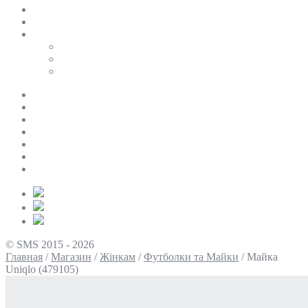
SALE
ПЕРСОНАЛЬНИЙ БАЙЄР
Таблиці розмірів
Uniqlo
COS
Victoria’s Secret
Про нас
Доставка та оплата
Умови повернення
Контакти
Політика конфіденційності
Умови використання
Блог
© SMS 2015 - 2026
Главная
/
Магазин
/
Жінкам
/
Футболки та Майки
/
Майка
Uniqlo (479105)