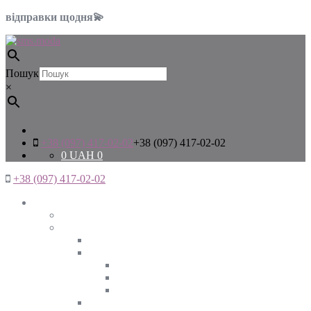
відправки щодня💫
Пошук
×
+38 (097) 417-02-02
+38 (097) 417-02-02
0
UAH
0
+38 (097) 417-02-02
Жінкам
Дивитись все
Верхній одяг
Дивитись все
Куртки
ВЕСНА
ЗИМА
ОСІНЬ
Піджаки та жакети