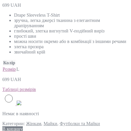
699
UAH
Drape Sleeveless T-Shirt
зручна, легка джерсі тканина з елегантним
драпіруванням
глибокий, злегка вигнутий V-подібний виріз
прості шви
можна носити окремо або в комбінації з іншими речами
злегка прозора
звичайний крій
Колір
Розмір
L
699
UAH
Таблиці розмірів
Немає в наявності
Категории:
Жінкам
,
Майки
,
Футболки та Майки
В корзину