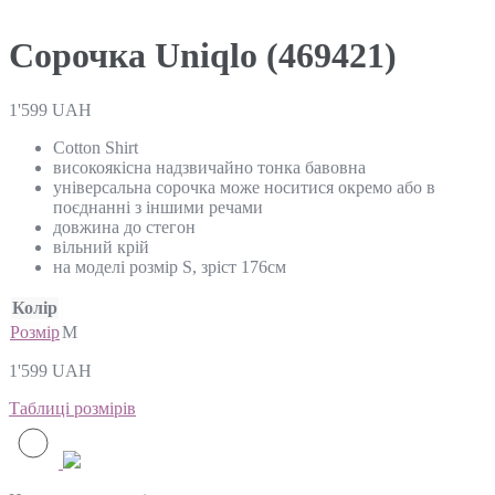
Сорочка Uniqlo (469421)
1'599
UAH
Cotton Shirt
високоякісна надзвичайно тонка бавовна
yніверсальна сорочка може носитися окремо або в
поєднанні з іншими речами
довжина до стегон
вільний крій
на моделі розмір S, зріст 176см
Колір
Розмір
M
1'599
UAH
Таблиці розмірів