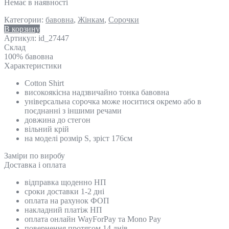
Немає в наявності
Категории:
бавовна
,
Жінкам
,
Сорочки
В корзину
Артикул:
id_27447
Склад
100% бавовна
Характеристики
Cotton Shirt
високоякісна надзвичайно тонка бавовна
yніверсальна сорочка може носитися окремо або в
поєднанні з іншими речами
довжина до стегон
вільний крій
на моделі розмір S, зріст 176см
Замiри по виробу
Доставка і оплата
відправка щоденно НП
сроки доставки 1-2 дні
оплата на рахунок ФОП
накладний платіж НП
оплата онлайн WayForPay та Mono Pay
повернення протягом 14 днів