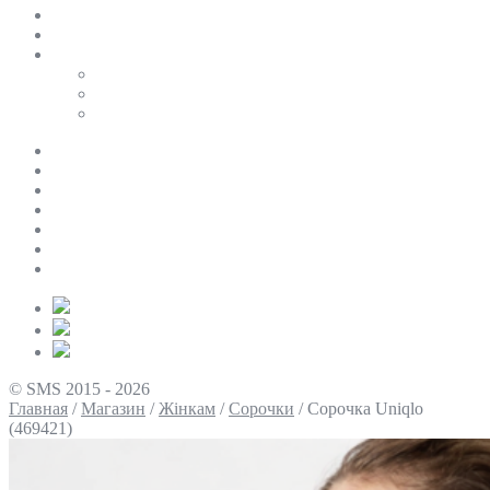
SALE
ПЕРСОНАЛЬНИЙ БАЙЄР
Таблиці розмірів
Uniqlo
COS
Victoria’s Secret
Про нас
Доставка та оплата
Умови повернення
Контакти
Політика конфіденційності
Умови використання
Блог
© SMS 2015 - 2026
Главная
/
Магазин
/
Жінкам
/
Сорочки
/
Сорочка Uniqlo
(469421)