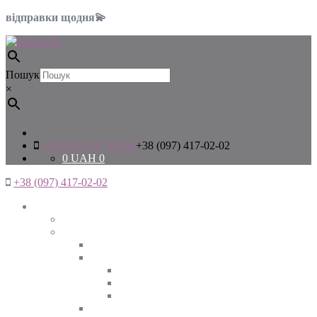
відправки щодня💫
Пошук
×
+38 (097) 417-02-02
+38 (097) 417-02-02
0
UAH
0
+38 (097) 417-02-02
Жінкам
Дивитись все
Верхній одяг
Дивитись все
Куртки
ВЕСНА
ЗИМА
ОСІНЬ
Піджаки та жакети