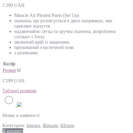
1'299
UAH
Miracle Air Pleated Pants (Set Up)
тканина, що розтягується в двох напрямках, має
приємне відчуття
надзвичайно легка та зручна тканина, розроблена
спільно з Toray
звужений крій із защипами
прихований еластичний пояс
з шлевками
Колір
Розмір
M
1'299
UAH
Таблиці розмірів
Немає в наявності
Категории:
Брюки
,
Жінкам
,
Штани
В корзину