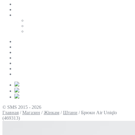
SALE
ПЕРСОНАЛЬНИЙ БАЙЄР
Таблиці розмірів
Uniqlo
COS
Victoria’s Secret
Про нас
Доставка та оплата
Умови повернення
Контакти
Політика конфіденційності
Умови використання
Блог
© SMS 2015 - 2026
Главная
/
Магазин
/
Жінкам
/
Штани
/
Брюки Air Uniqlo
(469313)