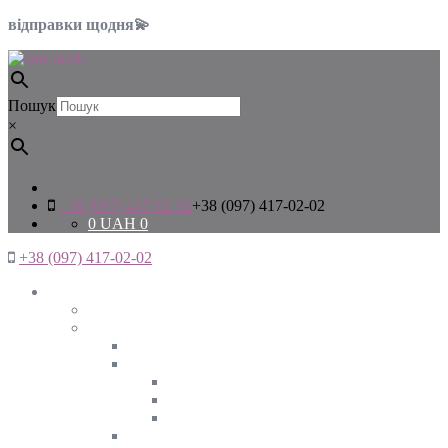
відправки щодня💫
Пошук
×
+38 (097) 417-02-02
+38 (097) 417-02-02
0
UAH
0
+38 (097) 417-02-02
Жінкам
Дивитись все
Верхній одяг
Дивитись все
Куртки
ВЕСНА
ЗИМА
ОСІНЬ
Піджаки та жакети