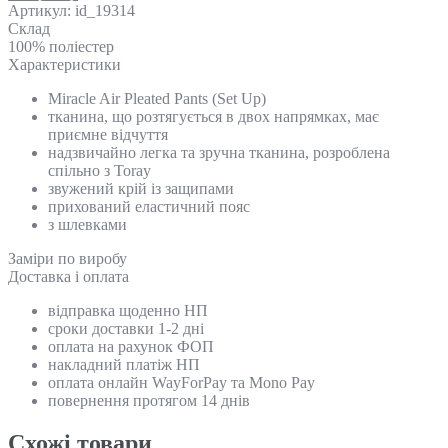
Артикул:
id_19314
Склад
100% поліестер
Характеристики
Miracle Air Pleated Pants (Set Up)
тканина, що розтягується в двох напрямках, має
приємне відчуття
надзвичайно легка та зручна тканина, розроблена
спільно з Toray
звужений крій із защипами
прихований еластичний пояс
з шлевками
Замiри по виробу
Доставка і оплата
відправка щоденно НП
сроки доставки 1-2 дні
оплата на рахунок ФОП
накладний платіж НП
оплата онлайн WayForPay та Mono Pay
повернення протягом 14 днів
Схожi товари