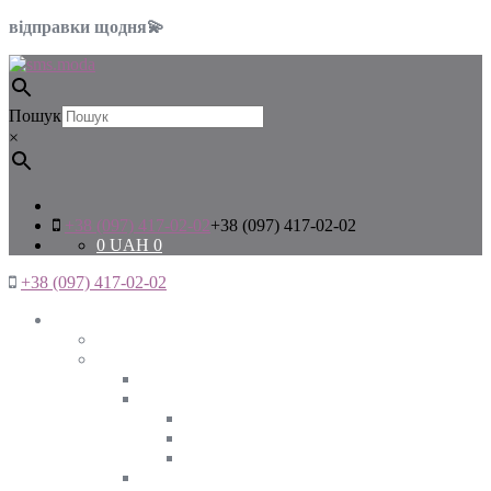
відправки щодня💫
Пошук
×
+38 (097) 417-02-02
+38 (097) 417-02-02
0
UAH
0
+38 (097) 417-02-02
Жінкам
Дивитись все
Верхній одяг
Дивитись все
Куртки
ВЕСНА
ЗИМА
ОСІНЬ
Піджаки та жакети