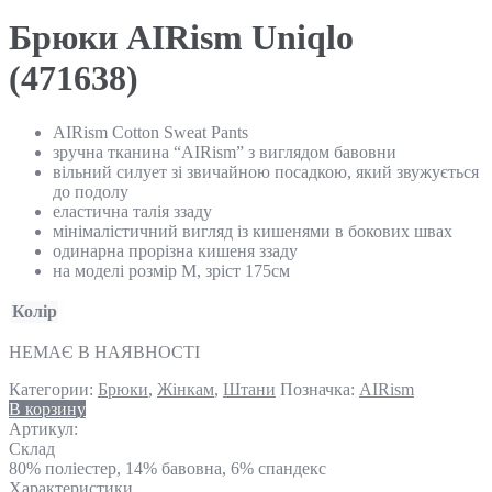
Брюки AIRism Uniqlo
(471638)
AIRism Cotton Sweat Pants
зручна тканина “AIRism” з виглядом бавовни
вільний силует зі звичайною посадкою, який звужується
до подолу
еластична талія ззаду
мінімалістичний вигляд із кишенями в бокових швах
одинарна прорізна кишеня ззаду
на моделі розмір М, зріст 175см
Колір
НЕМАЄ В НАЯВНОСТІ
Категории:
Брюки
,
Жінкам
,
Штани
Позначка:
AIRism
В корзину
Артикул:
Склад
80% поліестер, 14% бавовна, 6% спандекс
Характеристики