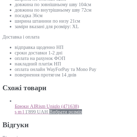
довжина по зовнішньому шву 104см
довжина по внутрішньому шву 72см
посадка 36см
ширина штанини по низу 21см
заміри вказані для розміру: ХL
Доставка і оплата
відправка щоденно НП
сроки доставки 1-2 дні
оплата на рахунок ФОП
накладний платіж НП
оплата онлайн WayForPay та Mono Pay
повернення протягом 14 днів
Схожi товари
Брюки AIRism Uniqlo (471638)
s m l
1'899
UAH
Вибрати розмір
Відгуки