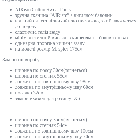
AIRism Cotton Sweat Pants
зручна тканина “AIRism” з виглядом бавовни
вільний силует зі звичайною посадкою, який звужується
до подолу
еластична талія ззаду
мінімалістичний вигляд із кишенями в бокових швах
одинарна прорізна кишеня ззаду
на моделі розмір М, зріст 175см
Замiри по виробу
ширина по поясу 30см(тягнеться)
ширина по стегнах 55см
довжина по зовнішньому шву 98см
довжина по внутрішньому шву 68см
посадка 32см
заміри вказані для розміру: XS
ширина по поясу 35см(тягнеться)
ширина по стегнах 54см
довжина по зовнішньому шву 100см
довжина по внутрішньому шву 70см