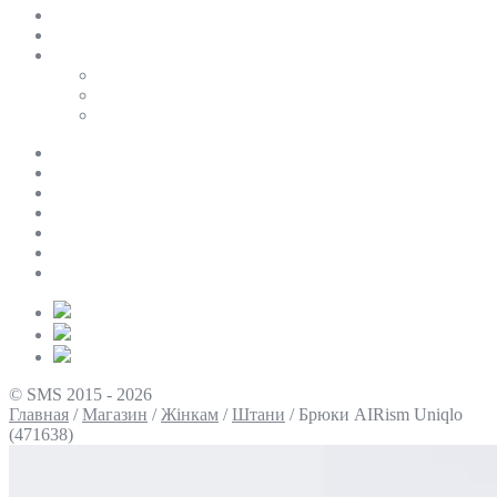
SALE
ПЕРСОНАЛЬНИЙ БАЙЄР
Таблиці розмірів
Uniqlo
COS
Victoria’s Secret
Про нас
Доставка та оплата
Умови повернення
Контакти
Політика конфіденційності
Умови використання
Блог
© SMS 2015 - 2026
Главная
/
Магазин
/
Жінкам
/
Штани
/
Брюки AIRism Uniqlo
(471638)