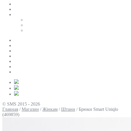
SALE
ПЕРСОНАЛЬНИЙ БАЙЄР
Таблиці розмірів
Uniqlo
COS
Victoria’s Secret
Про нас
Доставка та оплата
Умови повернення
Контакти
Політика конфіденційності
Умови використання
Блог
© SMS 2015 - 2026
Главная
/
Магазин
/
Жінкам
/
Штани
/
Брюки Smart Uniqlo
(469859)