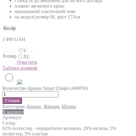
стійкість до зминання для легкого догляду
плавно звуженого крою
прихований еластичний пояс
на моделі розмір M, зріст 173см
Колір
1'499
UAH
S
Розмір
XL
Очистить
Таблиці розмірів
Количество Брюки Smart Uniqlo (469859)
У кошик
Категории:
Брюки
,
Жінкам
,
Штани
В корзину
Артикул:
Склад
61% поліестер - перероблене волокно, 29% віскоза, 5%
поліестер, 5% еластан