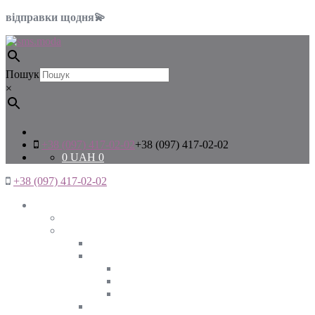
відправки щодня💫
Пошук
×
+38 (097) 417-02-02
+38 (097) 417-02-02
0
UAH
0
+38 (097) 417-02-02
Жінкам
Дивитись все
Верхній одяг
Дивитись все
Куртки
ВЕСНА
ЗИМА
ОСІНЬ
Піджаки та жакети