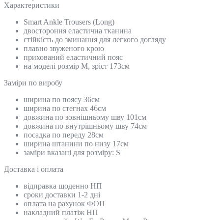
Характеристики
Smart Ankle Trousers (Long)
двостороння еластична тканина
стійкість до зминання для легкого догляду
плавно звуженого крою
прихований еластичний пояс
на моделі розмір M, зріст 173см
Замiри по виробу
ширина по поясу 36см
ширина по стегнах 46см
довжина по зовнішньому шву 101см
довжина по внутрішньому шву 74см
посадка по переду 28см
ширина штанини по низу 17см
заміри вказані для розміру: S
Доставка і оплата
відправка щоденно НП
сроки доставки 1-2 дні
оплата на рахунок ФОП
накладний платіж НП