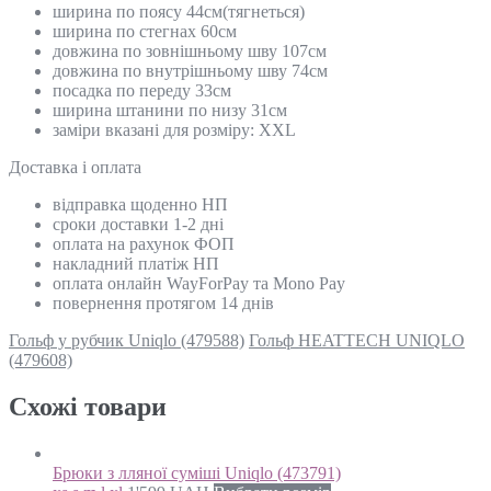
ширина по поясу 44см(тягнеться)
ширина по стегнах 60см
довжина по зовнішньому шву 107см
довжина по внутрішньому шву 74см
посадка по переду 33см
ширина штанини по низу 31см
заміри вказані для розміру: XXL
Доставка і оплата
відправка щоденно НП
сроки доставки 1-2 дні
оплата на рахунок ФОП
накладний платіж НП
оплата онлайн WayForPay та Mono Pay
повернення протягом 14 днів
Гольф у рубчик Uniqlo (479588)
Гольф HEATTECH UNIQLO
(479608)
Схожi товари
Брюки з лляної суміші Uniqlo (473791)