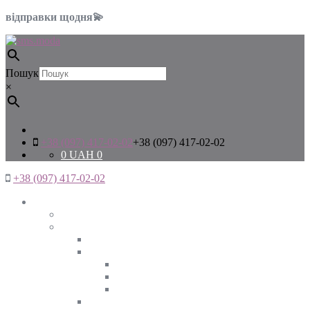
відправки щодня💫
Пошук
×
+38 (097) 417-02-02
+38 (097) 417-02-02
0
UAH
0
+38 (097) 417-02-02
Жінкам
Дивитись все
Верхній одяг
Дивитись все
Куртки
ВЕСНА
ЗИМА
ОСІНЬ
Піджаки та жакети