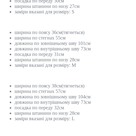
посадка по переду 30см
ширина штанини по низу 27см
заміри вказані для розміру: S
ширина по поясу 36см(тягнеться)
ширина по стегнах 55см
довжина по зовнішньому шву 101см
довжина по внутрішньому шву 73см
посадка по переду 31см
ширина штанини по низу 28см
заміри вказані для розміру: M
ширина по поясу 38см(тягнеться)
ширина по стегнах 57см
довжина по зовнішньому шву 104см
довжина по внутрішньому шву 73см
посадка по переду 32см
ширина штанини по низу 28см
заміри вказані для розміру: L