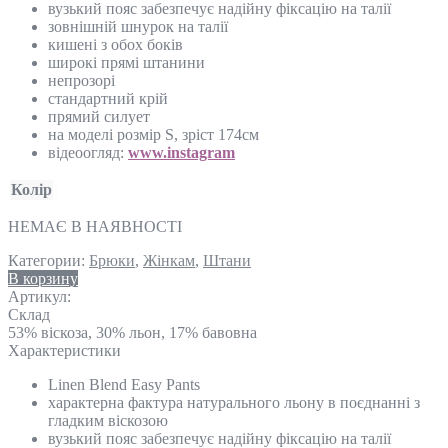
вузький пояс забезпечує надійну фіксацію на талії
зовнішній шнурок на талії
кишені з обох боків
широкі прямі штанини
непрозорі
стандартний крій
прямий силует
на моделі розмір S, зріст 174см
відеоогляд:
www.instagram
Колір
НЕМАЄ В НАЯВНОСТІ
Категории:
Брюки
,
Жінкам
,
Штани
В корзину
Артикул:
Склад
53% віскоза, 30% льон, 17% бавовна
Характеристики
Linen Blend Easy Pants
характерна фактура натурального льону в поєднанні з
гладким віскозою
вузький пояс забезпечує надійну фіксацію на талії