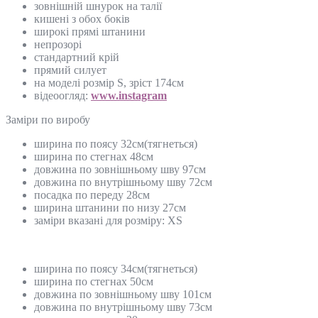
зовнішній шнурок на талії
кишені з обох боків
широкі прямі штанини
непрозорі
стандартний крій
прямий силует
на моделі розмір S, зріст 174см
відеоогляд:
www.instagram
Замiри по виробу
ширина по поясу 32см(тягнеться)
ширина по стегнах 48см
довжина по зовнішньому шву 97см
довжина по внутрішньому шву 72см
посадка по переду 28см
ширина штанини по низу 27см
заміри вказані для розміру: ХS
ширина по поясу 34см(тягнеться)
ширина по стегнах 50см
довжина по зовнішньому шву 101см
довжина по внутрішньому шву 73см