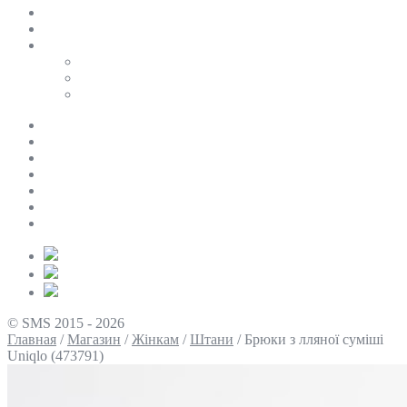
SALE
ПЕРСОНАЛЬНИЙ БАЙЄР
Таблиці розмірів
Uniqlo
COS
Victoria’s Secret
Про нас
Доставка та оплата
Умови повернення
Контакти
Політика конфіденційності
Умови використання
Блог
© SMS 2015 - 2026
Главная
/
Магазин
/
Жінкам
/
Штани
/
Брюки з лляної суміші
Uniqlo (473791)