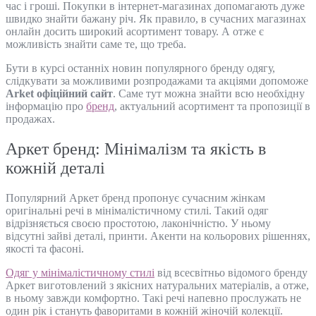
час і гроші. Покупки в інтернет-магазинах допомагають дуже
швидко знайти бажану річ. Як правило, в сучасних магазинах
онлайн досить широкий асортимент товару. А отже є
можливість знайти саме те, що треба.
Бути в курсі останніх новин популярного бренду одягу,
слідкувати за можливими розпродажами та акціями допоможе
Arket офіційний сайт
. Саме тут можна знайти всю необхідну
інформацію про
бренд
, актуальний асортимент та пропозиції в
продажах.
Аркет бренд: Мінімалізм та якість в
кожній деталі
Популярний Аркет бренд пропонує сучасним жінкам
оригінальні речі в мінімалістичному стилі. Такий одяг
відрізняється своєю простотою, лаконічністю. У ньому
відсутні зайві деталі, принти. Акенти на кольорових рішеннях,
якості та фасоні.
Одяг у мінімалістичному стилі
від всесвітньо відомого бренду
Аркет виготовлений з якісних натуральних матеріалів, а отже,
в ньому завжди комфортно. Такі речі напевно прослужать не
один рік і стануть фаворитами в кожній жіночій колекції.