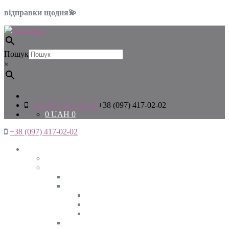
відправки щодня💫
Пошук
×
+38 (097) 417-02-02
+38 (097) 417-02-02
0
UAH
0
+38 (097) 417-02-02
Жінкам
Дивитись все
Верхній одяг
Дивитись все
Куртки
ВЕСНА
ЗИМА
ОСІНЬ
Піджаки та жакети