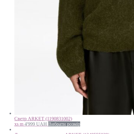
Светр ARKET (1190831002)
xs m
4'999
UAH
Вибрати розмір