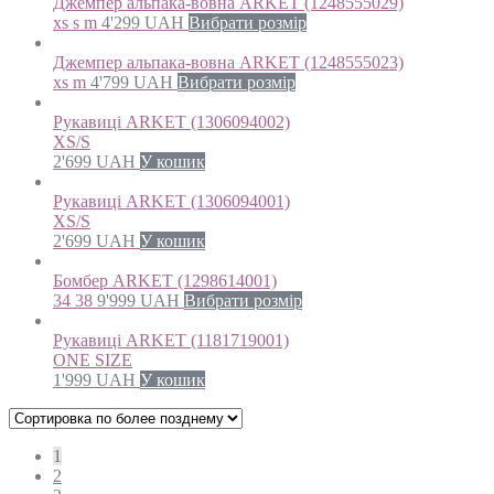
Джемпер альпака-вовна ARKET (1248555029)
xs s m
4'299
UAH
Вибрати розмір
Джемпер альпака-вовна ARKET (1248555023)
xs m
4'799
UAH
Вибрати розмір
Рукавиці ARKET (1306094002)
XS/S
2'699
UAH
У кошик
Рукавиці ARKET (1306094001)
XS/S
2'699
UAH
У кошик
Бомбер ARKET (1298614001)
34 38
9'999
UAH
Вибрати розмір
Рукавиці ARKET (1181719001)
ONE SIZE
1'999
UAH
У кошик
1
2