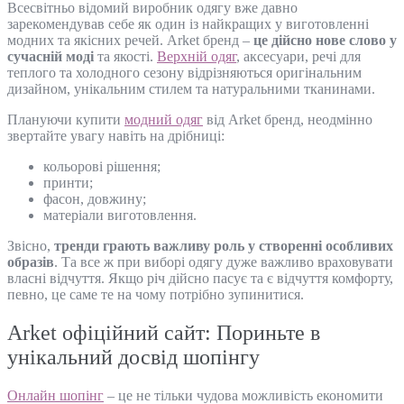
Всесвітньо відомий виробник одягу вже давно
зарекомендував себе як один із найкращих у виготовленні
модних та якісних речей. Arket бренд –
це дійсно нове слово у
сучасній моді
та якості.
Верхній одяг
, аксесуари, речі для
теплого та холодного сезону відрізняються оригінальним
дизайном, унікальним стилем та натуральними тканинами.
Плануючи купити
модний одяг
від Arket бренд, неодмінно
звертайте увагу навіть на дрібниці:
кольорові рішення;
принти;
фасон, довжину;
матеріали виготовлення.
Звісно,
тренди грають важливу роль у створенні особливих
образів
. Та все ж при виборі одягу дуже важливо враховувати
власні відчуття. Якщо річ дійсно пасує та є відчуття комфорту,
певно, це саме те на чому потрібно зупинитися.
Arket офіційний сайт: Пориньте в
унікальний досвід шопінгу
Онлайн шопінг
– це не тільки чудова можливість економити