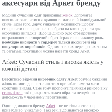
аксесуари від Аркет бренду
Модний сучасний одяг прикрашає
жінок
, допомагає
повсякчас залишатися яскравою та мати свій індивідуальний
стиль. Крім того, дарує унікальну можливість щоразу
створювати нові оригінальні образи на кожен день та для
особливих випадків. Щоб це дійсно було стовідсоткове
потрапляння та створений образ зіграв свою важливу роль,
необхідно вибирати у гардероб тільки якісні речі від
популярних виробників
. Одним із таких перевірених часом
та багатьма покупцями можна назвати бренд Arket.
Arket: Сучасний стиль і висока якість у
кожній деталі
Всесвітньо відомий виробник одягу Arket
розуміє бажання
жінок якомога довше залишатися привабливими та мати
ефектний вигляд. Саме тому пропонує панянкам різного віку
стильні речі
, які прикрасять кожен образ та неодмінно
допоможуть у чарівному перевтіленні.
Одяг від модного бренду
Arket
– це не тільки стильно,
привабливо, унікально. Такі речі відрізняються високою