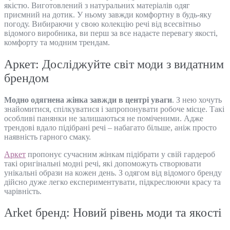
якістю. Виготовлений з натуральних матеріалів одяг
приємний на дотик. У ньому завжди комфортну в будь-яку
погоду. Вибираючи у свою колекцію речі від всесвітньо
відомого виробника, ви перш за все надаєте перевагу якості,
комфорту та модним трендам.
Аркет: Досліджуйте світ моди з видатним
брендом
Модно одягнена жінка завжди в центрі уваги
. З нею хочуть
знайомитися, спілкуватися і запропонувати робоче місце. Такі
особливі панянки не залишаються не поміченими. Адже
трендові вдало підібрані речі – набагато більше, аніж просто
наявність гарного смаку.
Аркет
пропонує сучасним жінкам підібрати у свій гардероб
такі оригінальні модні речі, які допоможуть створювати
унікальні образи на кожен день. З одягом від відомого бренду
дійсно дуже легко експериментувати, підкреслюючи красу та
чарівність.
Arket бренд: Новий рівень моди та якості