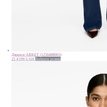
Джинси ARKET (1250488003)
25
4'199
UAH
Вибрати розмір