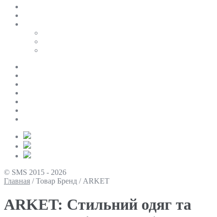
SALE
ПЕРСОНАЛЬНИЙ БАЙЄР
Таблиці розмірів
Uniqlo
COS
Victoria’s Secret
Про нас
Доставка та оплата
Умови повернення
Контакти
Політика конфіденційності
Умови використання
Блог
© SMS 2015 - 2026
Главная
/
Товар Бренд
/
ARKET
ARKET: Стильний одяг та