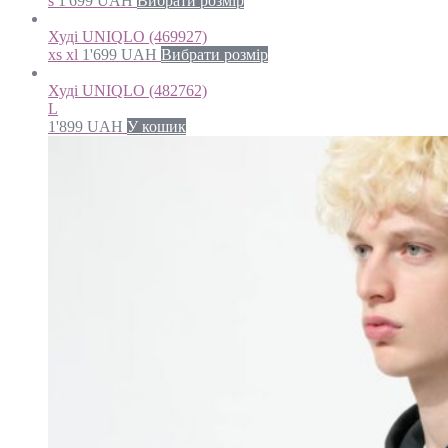
s
1'699
UAH
Вибрати розмір
Худі UNIQLO (469927)
xs xl
1'699
UAH
Вибрати розмір
Худі UNIQLO (482762)
L
1'899
UAH
У кошик