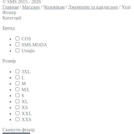
© SMS 2015 - 2026
Главная
/
Магазин
/
Чоловікам
/
Джемпери та кардигани
/
Худі
Фільтр
Категорії
Бренд
COS
SMS.MODA
Uniqlo
Розмір
3XL
L
M
M/L
S
XL
XS
XXL
XXS
Скинути фільтр