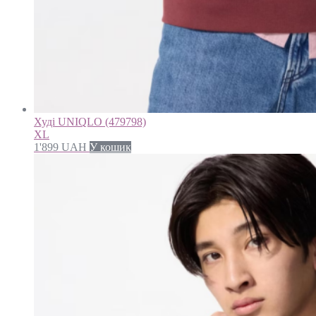
Худі UNIQLO (479798)
XL
1'899
UAH
У кошик