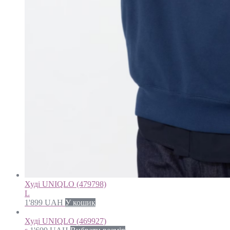
Худі UNIQLO (479798)
L
1'899
UAH
У кошик
Худі UNIQLO (469927)