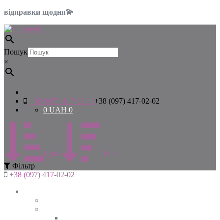
відправки щодня💫
Пошук
×
+38 (097) 417-02-02
+38 (097) 417-02-02
0
UAH
0
Цiна
Цiна
Фiльтр
+38 (097) 417-02-02
Жінкам
Дивитись все
Верхній одяг
Дивитись все