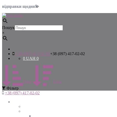
відправки щодня💫
Пошук
×
+38 (097) 417-02-02
+38 (097) 417-02-02
0
UAH
0
Цiна
Цiна
Фiльтр
+38 (097) 417-02-02
Жінкам
Дивитись все
Верхній одяг
Дивитись все