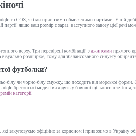
іночі
iqlo та COS, які ми привозимо обмеженими партіями. У цій добі
й партії: якщо ваш розмір є зараз, наступного завозу цієї речі мо
онного верху. Три перевірені комбінації: з
джинсами
прямого кр
 візуально розширює, тому для збалансованого силуету обирайте
стої футболки?
ньо-білу чи чорно-білу смужку, що походить від морської форми
У Uniqlo бретонські моделі виходять у бавовні щільного плетіння
ремій категорії
.
, які закуповуємо офіційно за кордоном і привозимо в Україну о