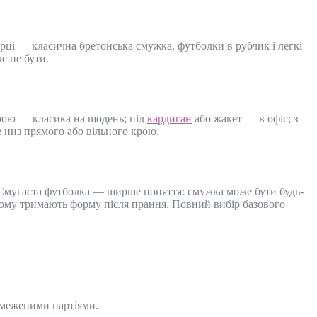
рці — класична бретонська смужка, футболки в рубчик і легкі
же не бути.
ою — класика на щодень; під
кардиган
або жакет — в офіс; з
 низ прямого або вільного крою.
. Смугаста футболка — ширше поняття: смужка може бути будь-
, тому тримають форму після прання. Повний вибір базового
бмеженими партіями.