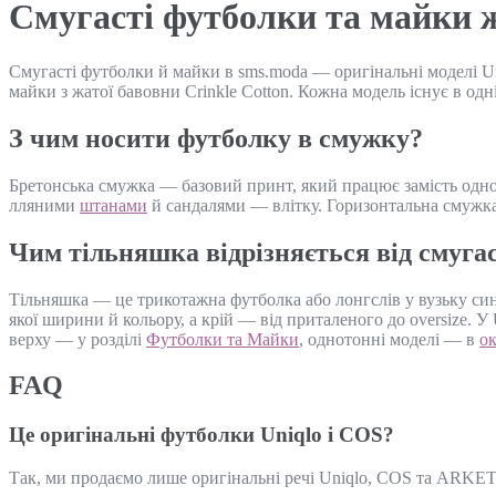
Смугасті футболки та майки ж
Смугасті футболки й майки в sms.moda — оригінальні моделі Un
майки з жатої бавовни Crinkle Cotton. Кожна модель існує в одні
З чим носити футболку в смужку?
Бретонська смужка — базовий принт, який працює замість однот
лляними
штанами
й сандалями — влітку. Горизонтальна смужка
Чим тільняшка відрізняється від смуга
Тільняшка — це трикотажна футболка або лонгслів у вузьку си
якої ширини й кольору, а крій — від приталеного до oversize. 
верху — у розділі
Футболки та Майки
, однотонні моделі — в
ок
FAQ
Це оригінальні футболки Uniqlo і COS?
Так, ми продаємо лише оригінальні речі Uniqlo, COS та ARKET