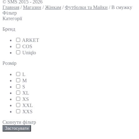
© SMS 2015 - 2026
Главная
/
Магазин
/
Жінкам
/
Футболки та Майки
/
В смужку
Фільтр
Категорії
Бренд
ARKET
COS
Uniqlo
Розмір
L
M
S
XL
XS
XXL
XXS
Скинути фільтр
Застосувати