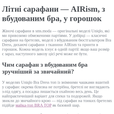
Літні сарафани — AIRism, з
вбудованим бра, у горошок
Жіночі сарафани в sms.moda — оригінальні моделі Uniqlo, які
ми привозимо обмеженими партіями. У добірці — класичні
сарафани на бретелях, моделі з вбудованим бюстгальтером Bra
Dress, дихаючі сарафани з тканини AIRism та принти в
горошок. Кожна модель існує в одній партії: якщо ваш розмір
є зараз, наступного завозу цієї речі може не бути.
Чим сарафан з вбудованим бра
зручніший за звичайний?
У моделях Uniqlo Bra Dress топ із знімними чашками вшитий
у сарафан: окрема білизна не потрібна, бретелі не виглядають
з-під одягу, а посадка лишається охайною весь день. Це
найпрактичніший варіант для спеки та подорожей. Якщо
звикли до звичайного крою — під сарафан на тонких бретелях
підійде
майка-топ BRA TOP
як базовий шар.