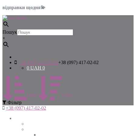
відправки щодня💫
Пошук
×
+38 (097) 417-02-02
+38 (097) 417-02-02
0
UAH
0
Цiна
Цiна
Фiльтр
+38 (097) 417-02-02
Жінкам
Дивитись все
Верхній одяг
Дивитись все