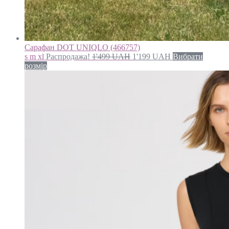
Сарафан DOT UNIQLO (466757)
s m xl
Распродажа!
1'499
UAH
1'199
UAH
Вибрати
розмір