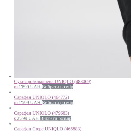
Сукня розкльошена UNIQLO (483069)
m
1'899
UAH
Вибрати розмір
Сарафан UNIQLO (464772)
m
1'599
UAH
Вибрати розмір
Сарафан UNIQLO (479683)
s
2'399
UAH
Вибрати розмір
Сарафан Crepe UNIQLO (465883)