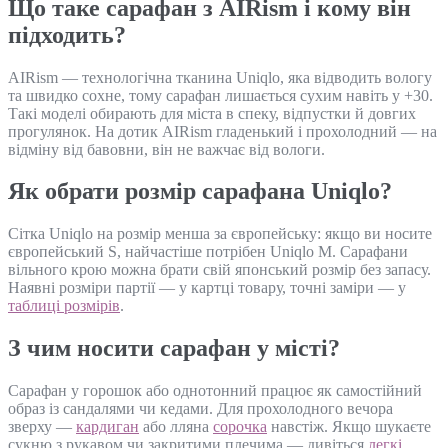
Що таке сарафан з AIRism і кому він
підходить?
AIRism — технологічна тканина Uniqlo, яка відводить вологу
та швидко сохне, тому сарафан лишається сухим навіть у +30.
Такі моделі обирають для міста в спеку, відпустки й довгих
прогулянок. На дотик AIRism гладенький і прохолодний — на
відміну від бавовни, він не важчає від вологи.
Як обрати розмір сарафана Uniqlo?
Сітка Uniqlo на розмір менша за європейську: якщо ви носите
європейський S, найчастіше потрібен Uniqlo M. Сарафани
вільного крою можна брати свій японський розмір без запасу.
Наявні розміри партії — у картці товару, точні заміри — у
таблиці розмірів
.
З чим носити сарафан у місті?
Сарафан у горошок або однотонний працює як самостійний
образ із сандалями чи кедами. Для прохолодного вечора
зверху —
кардиган
або лляна
сорочка
навстіж. Якщо шукаєте
сукню з рукавом чи закритими плечима — дивіться
легкі