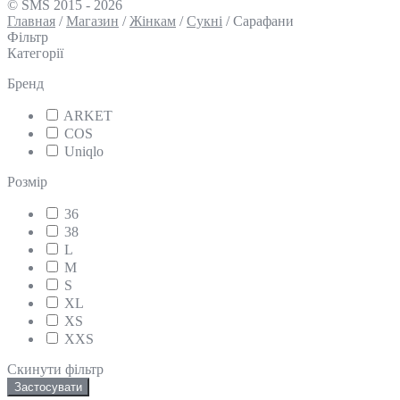
© SMS 2015 - 2026
Главная
/
Магазин
/
Жінкам
/
Сукні
/
Сарафани
Фільтр
Категорії
Бренд
ARKET
COS
Uniqlo
Розмір
36
38
L
M
S
XL
XS
XXS
Скинути фільтр
Застосувати