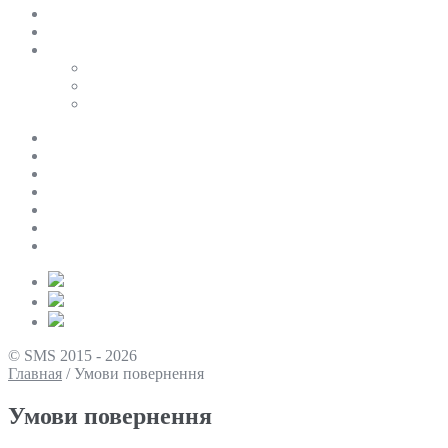
SALE
ПЕРСОНАЛЬНИЙ БАЙЄР
Таблиці розмірів
Uniqlo
COS
Victoria’s Secret
Про нас
Доставка та оплата
Умови повернення
Контакти
Політика конфіденційності
Умови використання
Блог
© SMS 2015 - 2026
Главная
/
Умови повернення
Умови повернення