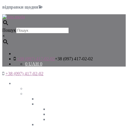
відправки щодня💫
Пошук
×
+38 (097) 417-02-02
+38 (097) 417-02-02
0
UAH
0
+38 (097) 417-02-02
Жінкам
Дивитись все
Верхній одяг
Дивитись все
Куртки
ВЕСНА
ЗИМА
ОСІНЬ
Піджаки та жакети