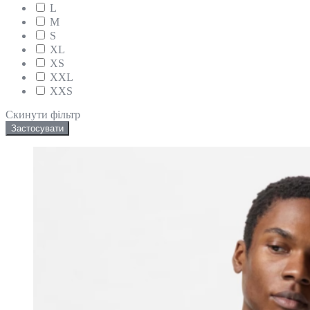
L
M
S
XL
XS
XXL
XXS
Скинути фільтр
Застосувати