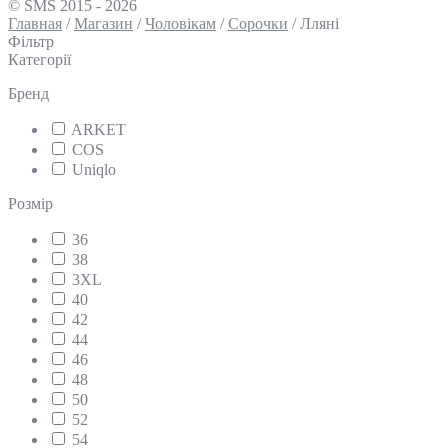
© SMS 2015 - 2026
Главная
/
Магазин
/
Чоловікам
/
Сорочки
/
Лляні
Фільтр
Категорії
Бренд
ARKET
COS
Uniqlo
Розмір
36
38
3XL
40
42
44
46
48
50
52
54