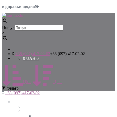
відправки щодня💫
Пошук
×
+38 (097) 417-02-02
+38 (097) 417-02-02
0
UAH
0
Цiна
Цiна
Фiльтр
+38 (097) 417-02-02
Жінкам
Дивитись все
Верхній одяг
Дивитись все