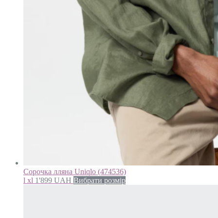
Сорочка лляна Uniqlo (474536)
l xl
1'899
UAH
Вибрати розмір