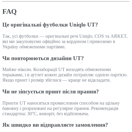
FAQ
Це оригінальні футболки Uniqlo UT?
Так, усі футболки — оригінальні речі Uniqlo, COS та ARKET,
які ми закуповуємо офіційно за кордоном і привозимо в
Україну обмеженими партіями.
Чи повторюються дизайни UT?
Майже ніколи. Колаборації UT виходять обмеженими
тиражами, і в аутлет кожен дизайн потрапляє однією партією.
Якщо принт і розмір збіглися — краще не відкладати.
Чи не зіпсується принт після прання?
Принти UT наносяться промисловим способом на щільну
бавовну і розраховані на регулярне прання. Рекомендація
стандартна: 30°C, виворіт, без відбілювача.
Як швидко ви відправляєте замовлення?