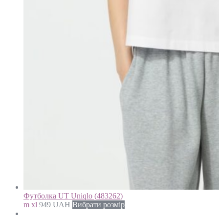
Футболка UT Uniqlo (483262)
m xl
949
UAH
Вибрати розмір