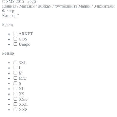
© SMS 2015 - 2026
Главная
/
Магазин
/
Жінкам
/
Футболки та Майки
/
З принтами
Фільтр
Категорії
Бренд
ARKET
COS
Uniqlo
Розмір
3XL
L
M
M/L
S
XL
XS
XS/S
XXL
XXS