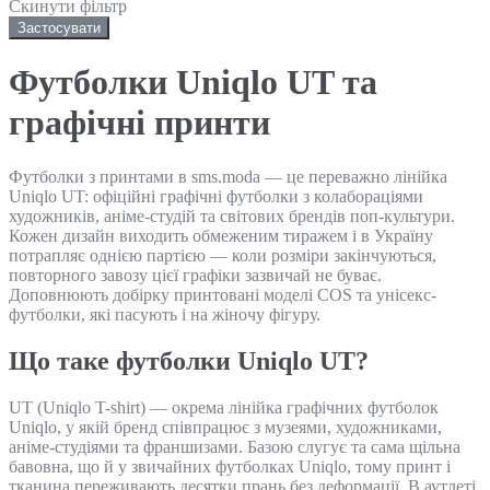
Скинути фільтр
Застосувати
Футболки Uniqlo UT та
графічні принти
Футболки з принтами в sms.moda — це переважно лінійка
Uniqlo UT: офіційні графічні футболки з колабораціями
художників, аніме-студій та світових брендів поп-культури.
Кожен дизайн виходить обмеженим тиражем і в Україну
потрапляє однією партією — коли розміри закінчуються,
повторного завозу цієї графіки зазвичай не буває.
Доповнюють добірку принтовані моделі COS та унісекс-
футболки, які пасують і на жіночу фігуру.
Що таке футболки Uniqlo UT?
UT (Uniqlo T-shirt) — окрема лінійка графічних футболок
Uniqlo, у якій бренд співпрацює з музеями, художниками,
аніме-студіями та франшизами. Базою слугує та сама щільна
бавовна, що й у звичайних футболках Uniqlo, тому принт і
тканина переживають десятки прань без деформації. В аутлеті