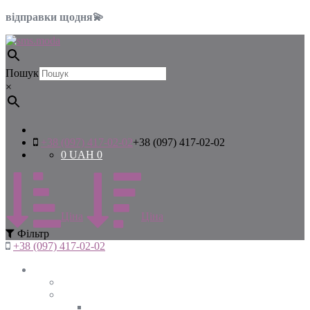
відправки щодня💫
Пошук
×
+38 (097) 417-02-02
+38 (097) 417-02-02
0
UAH
0
Цiна
Цiна
Фiльтр
+38 (097) 417-02-02
Жінкам
Дивитись все
Верхній одяг
Дивитись все