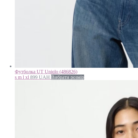
Футболка UT Uniqlo (486826)
s m l xl
899
UAH
Вибрати розмір