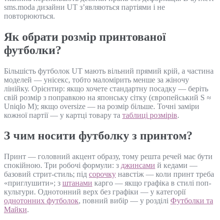
sms.moda дизайни UT з’являються партіями і не
повторюються.
Як обрати розмір принтованої
футболки?
Більшість футболок UT мають вільний прямий крій, а частина
моделей — унісекс, тобто маломірить менше за жіночу
лінійку. Орієнтир: якщо хочете стандартну посадку — беріть
свій розмір з поправкою на японську сітку (європейський S ≈
Uniqlo M); якщо oversize — на розмір більше. Точні заміри
кожної партії — у картці товару та
таблиці розмірів
.
З чим носити футболку з принтом?
Принт — головний акцент образу, тому решта речей має бути
спокійною. Три робочі формули: з
джинсами
й кедами —
базовий стрит-стиль; під
сорочку
навстіж — коли принт треба
«приглушити»; з
штанами
карго — якщо графіка в стилі поп-
культури. Однотонний верх без графіки — у категорії
однотонних футболок
, повний вибір — у розділі
Футболки та
Майки
.